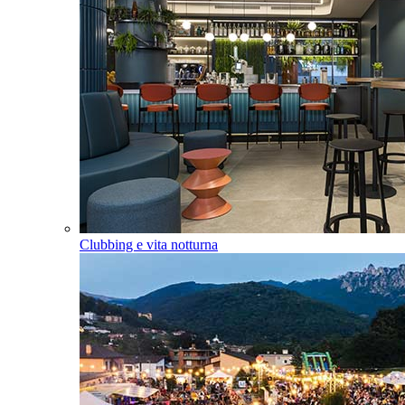
Clubbing e vita notturna