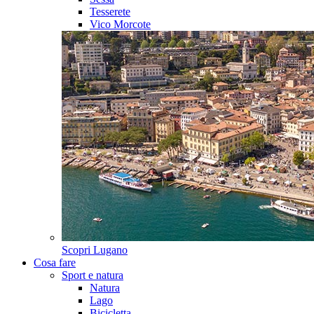
Tesserete
Vico Morcote
Scopri
Lugano
Cosa fare
Sport e natura
Natura
Lago
Bicicletta