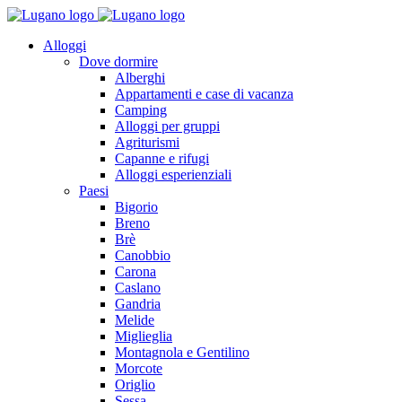
Alloggi
Dove dormire
Alberghi
Appartamenti e case di vacanza
Camping
Alloggi per gruppi
Agriturismi
Capanne e rifugi
Alloggi esperienziali
Paesi
Bigorio
Breno
Brè
Canobbio
Carona
Caslano
Gandria
Melide
Miglieglia
Montagnola e Gentilino
Morcote
Origlio
Sessa