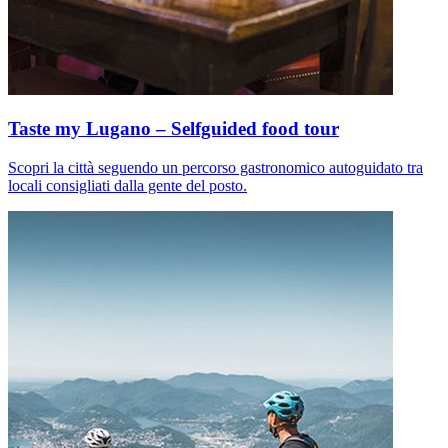
Taste my Lugano – Selfguided food tour
Scopri la città seguendo un percorso gastronomico autoguidato tra
locali consigliati dalla gente del posto.