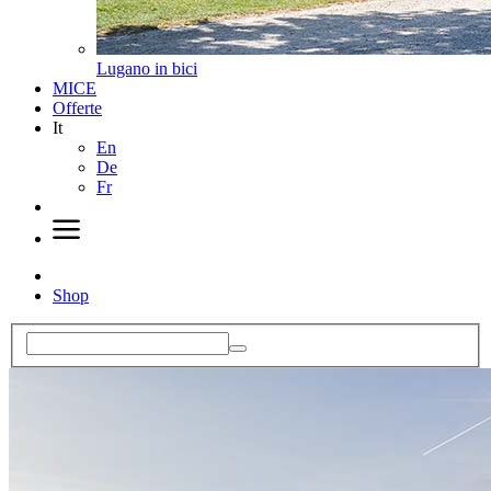
Lugano in bici
MICE
Offerte
It
En
De
Fr
Shop