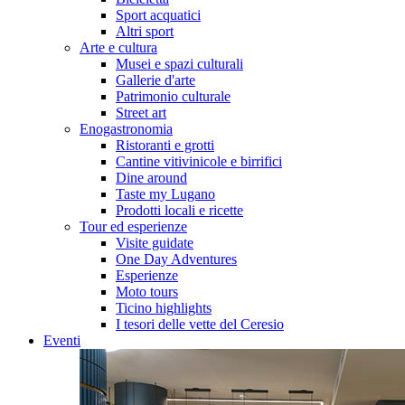
Sport acquatici
Altri sport
Arte e cultura
Musei e spazi culturali
Gallerie d'arte
Patrimonio culturale
Street art
Enogastronomia
Ristoranti e grotti
Cantine vitivinicole e birrifici
Dine around
Taste my Lugano
Prodotti locali e ricette
Tour ed esperienze
Visite guidate
One Day Adventures
Esperienze
Moto tours
Ticino highlights
I tesori delle vette del Ceresio
Eventi