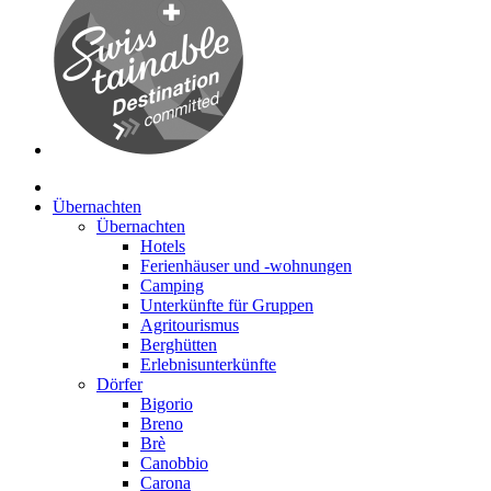
Übernachten
Übernachten
Hotels
Ferienhäuser und -wohnungen
Camping
Unterkünfte für Gruppen
Agritourismus
Berghütten
Erlebnisunterkünfte
Dörfer
Bigorio
Breno
Brè
Canobbio
Carona