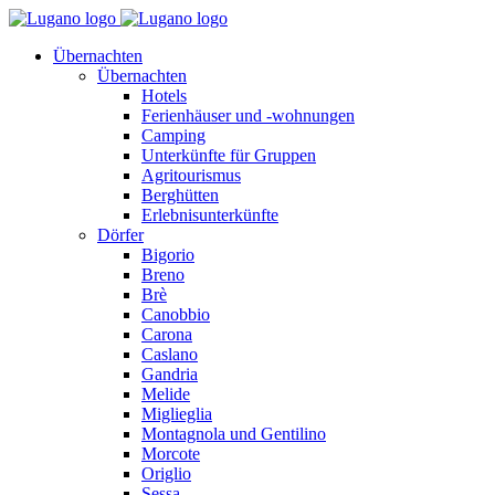
Übernachten
Übernachten
Hotels
Ferienhäuser und -wohnungen
Camping
Unterkünfte für Gruppen
Agritourismus
Berghütten
Erlebnisunterkünfte
Dörfer
Bigorio
Breno
Brè
Canobbio
Carona
Caslano
Gandria
Melide
Miglieglia
Montagnola und Gentilino
Morcote
Origlio
Sessa