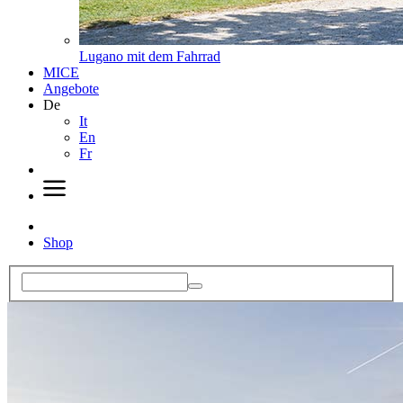
Lugano mit dem Fahrrad
MICE
Angebote
De
It
En
Fr
Shop