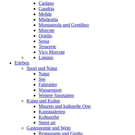
Caslano
Gandria
Melide
Miglieglia
Montagnola und Gentilino
Morcote
Origlio
Sessa
Tesserete
Vico Morcote
Lugano
Erleben
Sport und Natur
Natur
See
Fahrräder
Wassersport
Weitere Sportarten
Kunst und Kultur
Museen und kulturelle Orte
Kunstgalerien
Kulturerbe
Street art
Gastronomie und Wein
Restaurants und Grotto