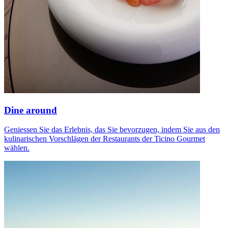
Dine around
Geniessen Sie das Erlebnis, das Sie bevorzugen, indem Sie aus den
kulinarischen Vorschlägen der Restaurants der Ticino Gourmet
wählen.