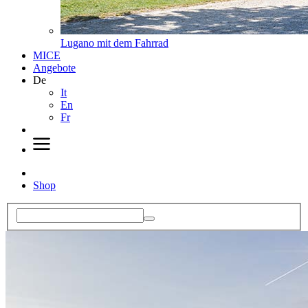
Lugano mit dem Fahrrad
MICE
Angebote
De
It
En
Fr
Shop