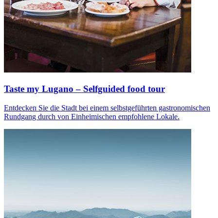
Taste my Lugano – Selfguided food tour
Entdecken Sie die Stadt bei einem selbstgeführten gastronomischen
Rundgang durch von Einheimischen empfohlene Lokale.