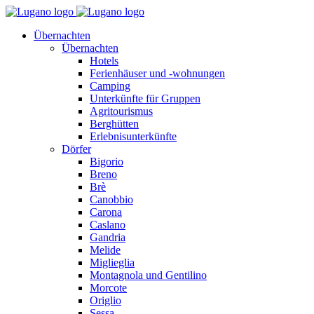
Übernachten
Übernachten
Hotels
Ferienhäuser und -wohnungen
Camping
Unterkünfte für Gruppen
Agritourismus
Berghütten
Erlebnisunterkünfte
Dörfer
Bigorio
Breno
Brè
Canobbio
Carona
Caslano
Gandria
Melide
Miglieglia
Montagnola und Gentilino
Morcote
Origlio
Sessa