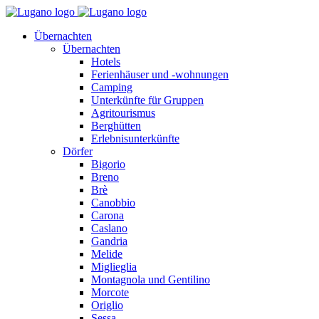
Übernachten
Übernachten
Hotels
Ferienhäuser und -wohnungen
Camping
Unterkünfte für Gruppen
Agritourismus
Berghütten
Erlebnisunterkünfte
Dörfer
Bigorio
Breno
Brè
Canobbio
Carona
Caslano
Gandria
Melide
Miglieglia
Montagnola und Gentilino
Morcote
Origlio
Sessa