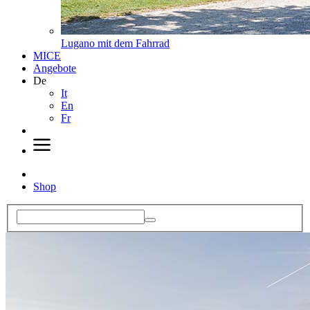
Lugano mit dem Fahrrad
MICE
Angebote
De
It
En
Fr
Shop