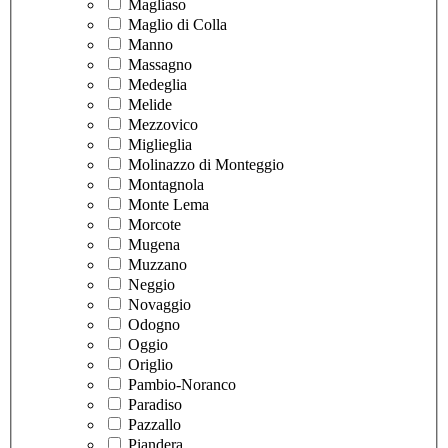
Magliaso
Maglio di Colla
Manno
Massagno
Medeglia
Melide
Mezzovico
Miglieglia
Molinazzo di Monteggio
Montagnola
Monte Lema
Morcote
Mugena
Muzzano
Neggio
Novaggio
Odogno
Oggio
Origlio
Pambio-Noranco
Paradiso
Pazzallo
Piandera