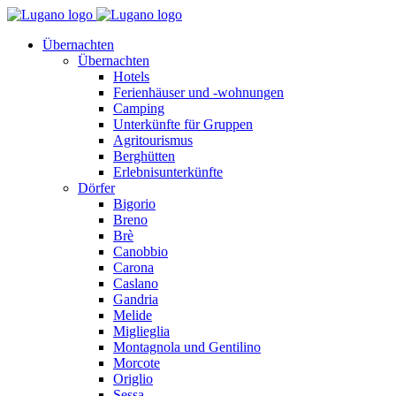
Übernachten
Übernachten
Hotels
Ferienhäuser und -wohnungen
Camping
Unterkünfte für Gruppen
Agritourismus
Berghütten
Erlebnisunterkünfte
Dörfer
Bigorio
Breno
Brè
Canobbio
Carona
Caslano
Gandria
Melide
Miglieglia
Montagnola und Gentilino
Morcote
Origlio
Sessa