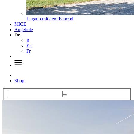
Lugano mit dem Fahrrad
MICE
Angebote
De
It
En
Fr
Shop