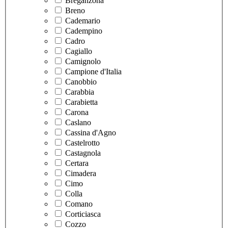
Breganzona
Breno
Cademario
Cadempino
Cadro
Cagiallo
Camignolo
Campione d'Italia
Canobbio
Carabbia
Carabietta
Carona
Caslano
Cassina d'Agno
Castelrotto
Castagnola
Certara
Cimadera
Cimo
Colla
Comano
Corticiasca
Cozzo