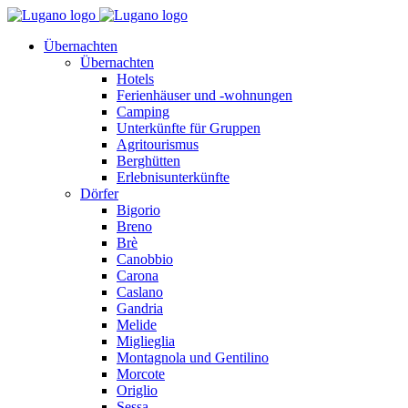
Übernachten
Übernachten
Hotels
Ferienhäuser und -wohnungen
Camping
Unterkünfte für Gruppen
Agritourismus
Berghütten
Erlebnisunterkünfte
Dörfer
Bigorio
Breno
Brè
Canobbio
Carona
Caslano
Gandria
Melide
Miglieglia
Montagnola und Gentilino
Morcote
Origlio
Sessa