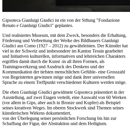
Gipsoteca Gianluigi Giudici ist ein von der Stftung "Fondazione
Renato e Gianluigi Giudici" geplantes.
Und realisiertes Museum, mit dem Zweck, besonders die Erhaltung,
Förderung und Verbreitung der Werke des Bildhauers Gianluigi
Giudici aus Como (1927 – 2012) zu gewährleisten. Der Künstler hat
viel in der Schweiz und insbesondere im Kanton Tessin gearbeitet
und Initiativen kulturellen, informativen und lehrreichen Charakters
ergriffen damit durch die Kunst -in all ihren Formen, als
Trainingswerkzeug und Ausdruck des Denkens und der
Kommunikation der tiefsten menschlichen Gefühle- eine Grosszahl
von Begeisterten gewinnen möge und dank ihrer universellen
Sprache zu einem Treffpunkt verschiedener Kulturen werden möge.
Die eben Gianluigi Giudici gewidmete Gipsoteca präsentiert in der
Ausstellung, auf zwei Etagen verteilt, eine Auswahl von 60 Werken
(vor allem in Gips, aber auch in Bronze und Kupfer) als Beispiel
seines kreativen Weges. Im oberen Stockwerk sind Themen seines
künstlerischen Wirkens dokumentiert,
von der Überlegung seiner persönlichen Forschung bis hin zur
Schaffung der Figur, der Abstraktion und dem Heiligtum.