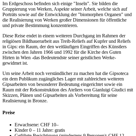
Im Erdgeschoss befinden sich einige "Inseln". Sie bilden die
Gruppierung von Werken, Aspekte seiner Arbeit, welche sich auf
Porträts sowie auf die Entwicklung der "biomorphen Organen" und
die Realisierung von Werken großer Dimensionen für öffentliche
und private Bestimmung konzentrieren.
Diese Reise endet in einem weiteren Durchgang im Rahmen der
religiösen Bildhauerarbeit aus Treib-Reliefs auf Kupfer und Reliefs
in Gips: ein Raum, der den weitläufigen Eingriffen des Künstlers
zwischen den Jahren 1966 und 1992 für die Kirche des Guten
Hirten in Wien -das Bedeutendste seiner geistlichen Werke-
gewidmet ist.
Um seine Arbeit noch verständlicher zu machen hat die Gipsoteca
ein dem Publikum zugängliches Lager mit zahlreichen weiteren
Gipsarbeiten von besonderer Bedeutung eingerichtet sowie ein
Raum mit der Rekonstruktion des Ateliers von Gianluigi Giudici mit
Skizzen, Plänen und Gipsarbeiten als Vorbereitung für seine
Realisierung in Bronze.
Preise
Erwachsene: CHF 10–
Kinder 0 – 11 Jahre: gratis
Geführte Besichtigung (mindestens 9 Personen): CHF 12.–