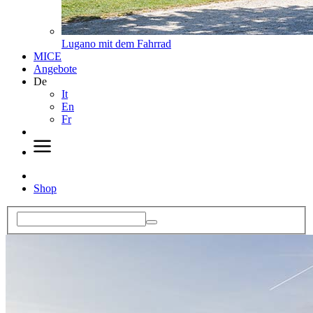
Lugano mit dem Fahrrad
MICE
Angebote
De
It
En
Fr
Shop