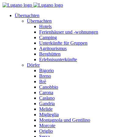
Übernachten
Übernachten
Hotels
Ferienhäuser und -wohnungen
Camping
Unterkünfte für Gruppen
Agritourismus
Berghütten
Erlebnisunterkünfte
Dörfer
Bigorio
Breno
Brè
Canobbio
Carona
Caslano
Gandria
Melide
Miglieglia
Montagnola und Gentilino
Morcote
Origlio
Sessa