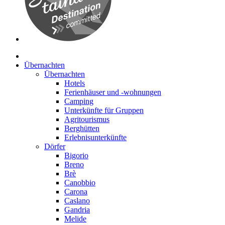
Übernachten
Übernachten
Hotels
Ferienhäuser und -wohnungen
Camping
Unterkünfte für Gruppen
Agritourismus
Berghütten
Erlebnisunterkünfte
Dörfer
Bigorio
Breno
Brè
Canobbio
Carona
Caslano
Gandria
Melide