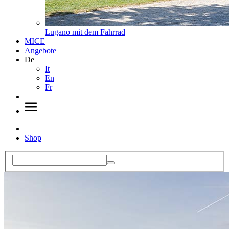
Lugano mit dem Fahrrad
MICE
Angebote
De
It
En
Fr
Shop