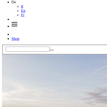
De
It
En
Fr
Shop