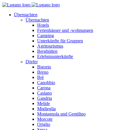
Übernachten
Übernachten
Hotels
Ferienhäuser und -wohnungen
Camping
Unterkünfte für Gruppen
Agritourismus
Berghütten
Erlebnisunterkünfte
Dörfer
Bigorio
Breno
Brè
Canobbio
Carona
Caslano
Gandria
Melide
Miglieglia
Montagnola und Gentilino
Morcote
Origlio
Sessa