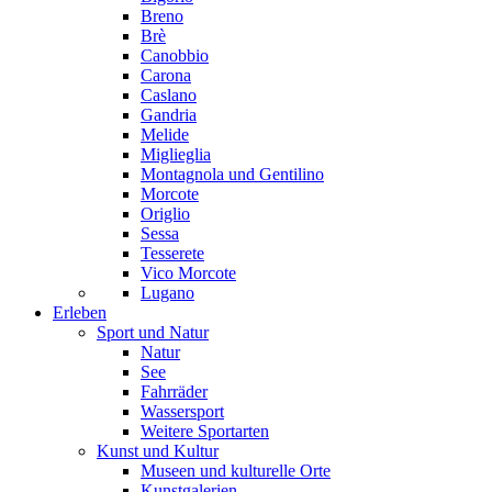
Breno
Brè
Canobbio
Carona
Caslano
Gandria
Melide
Miglieglia
Montagnola und Gentilino
Morcote
Origlio
Sessa
Tesserete
Vico Morcote
Lugano
Erleben
Sport und Natur
Natur
See
Fahrräder
Wassersport
Weitere Sportarten
Kunst und Kultur
Museen und kulturelle Orte
Kunstgalerien