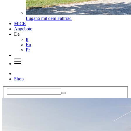
Lugano mit dem Fahrrad
MICE
Angebote
De
It
En
Fr
Shop