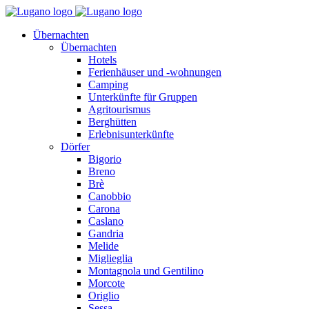
Übernachten
Übernachten
Hotels
Ferienhäuser und -wohnungen
Camping
Unterkünfte für Gruppen
Agritourismus
Berghütten
Erlebnisunterkünfte
Dörfer
Bigorio
Breno
Brè
Canobbio
Carona
Caslano
Gandria
Melide
Miglieglia
Montagnola und Gentilino
Morcote
Origlio
Sessa