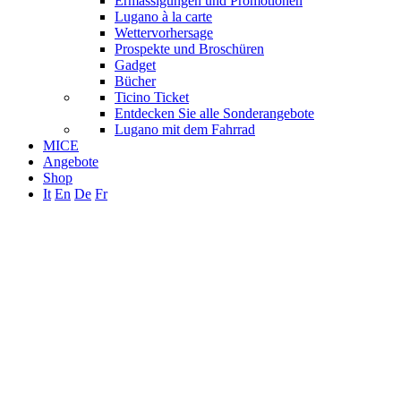
Ermässigungen und Promotionen
Lugano à la carte
Wettervorhersage
Prospekte und Broschüren
Gadget
Bücher
Ticino Ticket
Entdecken Sie alle Sonderangebote
Lugano mit dem Fahrrad
MICE
Angebote
Shop
It
En
De
Fr