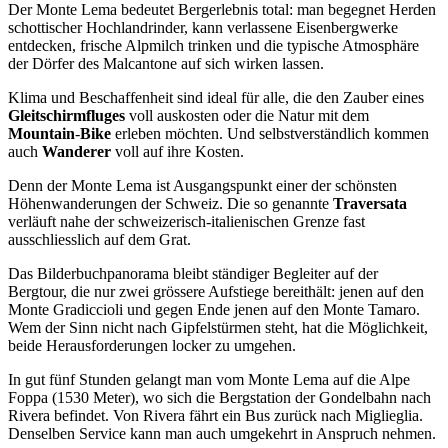
Der Monte Lema bedeutet Bergerlebnis total: man begegnet Herden
schottischer Hochlandrinder, kann verlassene Eisenbergwerke
entdecken, frische Alpmilch trinken und die typische Atmosphäre
der Dörfer des Malcantone auf sich wirken lassen.
Klima und Beschaffenheit sind ideal für alle, die den Zauber eines
Gleitschirmfluges
voll auskosten oder die Natur mit dem
Mountain
-
Bike
erleben möchten. Und selbstverständlich kommen
auch
Wanderer
voll auf ihre Kosten.
Denn der Monte Lema ist Ausgangspunkt einer der schönsten
Höhenwanderungen der Schweiz. Die so genannte
Traversata
verläuft nahe der schweizerisch-italienischen Grenze fast
ausschliesslich auf dem Grat.
Das Bilderbuchpanorama bleibt ständiger Begleiter auf der
Bergtour, die nur zwei grössere Aufstiege bereithält: jenen auf den
Monte Gradiccioli und gegen Ende jenen auf den Monte Tamaro.
Wem der Sinn nicht nach Gipfelstürmen steht, hat die Möglichkeit,
beide Herausforderungen locker zu umgehen.
In gut fünf Stunden gelangt man vom Monte Lema auf die Alpe
Foppa (1530 Meter), wo sich die Bergstation der Gondelbahn nach
Rivera befindet. Von Rivera fährt ein Bus zurück nach Miglieglia.
Denselben Service kann man auch umgekehrt in Anspruch nehmen.