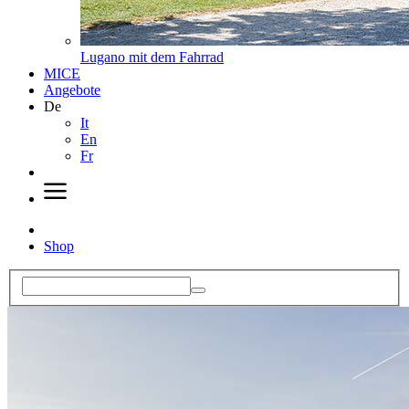
Lugano mit dem Fahrrad
MICE
Angebote
De
It
En
Fr
Shop