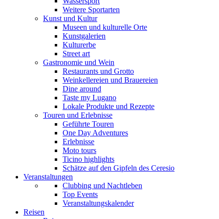
Wassersport
Weitere Sportarten
Kunst und Kultur
Museen und kulturelle Orte
Kunstgalerien
Kulturerbe
Street art
Gastronomie und Wein
Restaurants und Grotto
Weinkellereien und Brauereien
Dine around
Taste my Lugano
Lokale Produkte und Rezepte
Touren und Erlebnisse
Geführte Touren
One Day Adventures
Erlebnisse
Moto tours
Ticino highlights
Schätze auf den Gipfeln des Ceresio
Veranstaltungen
Clubbing und Nachtleben
Top Events
Veranstaltungskalender
Reisen