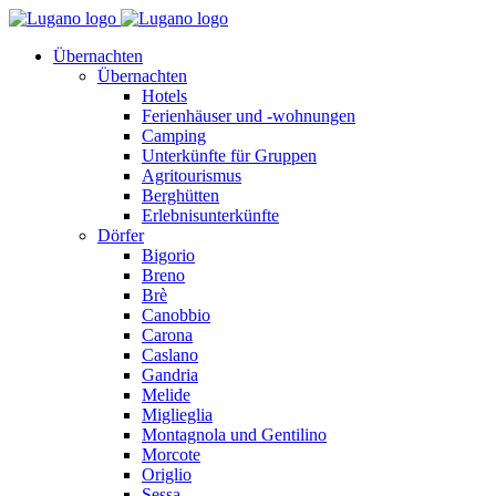
Übernachten
Übernachten
Hotels
Ferienhäuser und -wohnungen
Camping
Unterkünfte für Gruppen
Agritourismus
Berghütten
Erlebnisunterkünfte
Dörfer
Bigorio
Breno
Brè
Canobbio
Carona
Caslano
Gandria
Melide
Miglieglia
Montagnola und Gentilino
Morcote
Origlio
Sessa