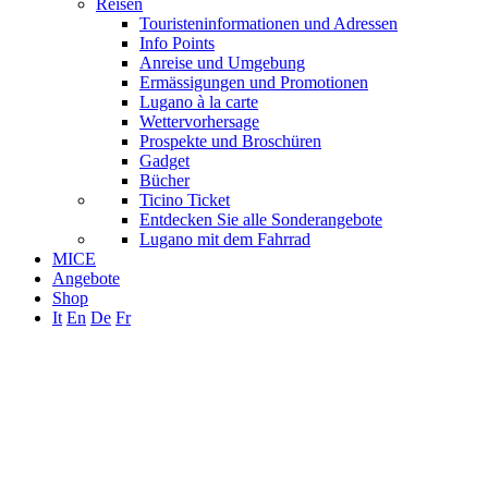
Reisen
Touristeninformationen und Adressen
Info Points
Anreise und Umgebung
Ermässigungen und Promotionen
Lugano à la carte
Wettervorhersage
Prospekte und Broschüren
Gadget
Bücher
Ticino Ticket
Entdecken Sie alle Sonderangebote
Lugano mit dem Fahrrad
MICE
Angebote
Shop
It
En
De
Fr