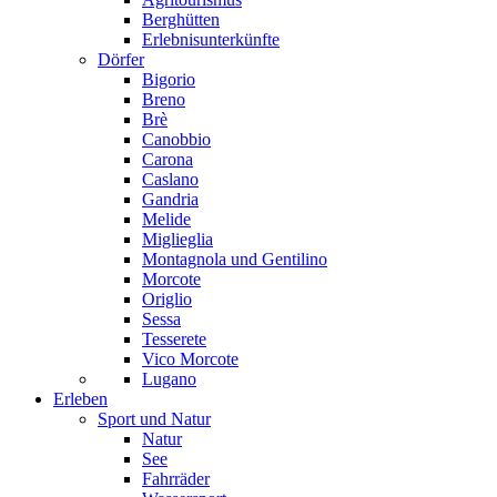
Berghütten
Erlebnisunterkünfte
Dörfer
Bigorio
Breno
Brè
Canobbio
Carona
Caslano
Gandria
Melide
Miglieglia
Montagnola und Gentilino
Morcote
Origlio
Sessa
Tesserete
Vico Morcote
Lugano
Erleben
Sport und Natur
Natur
See
Fahrräder