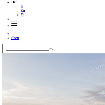
De
It
En
Fr
Shop