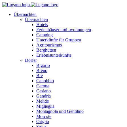
Übernachten
Übernachten
Hotels
Ferienhäuser und -wohnungen
Camping
Unterkünfte für Gruppen
Agritourismus
Berghütten
Erlebnisunterkünfte
Dörfer
Bigorio
Breno
Brè
Canobbio
Carona
Caslano
Gandria
Melide
Miglieglia
Montagnola und Gentilino
Morcote
Origlio
Sessa