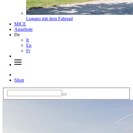
Lugano mit dem Fahrrad
MICE
Angebote
De
It
En
Fr
Shop