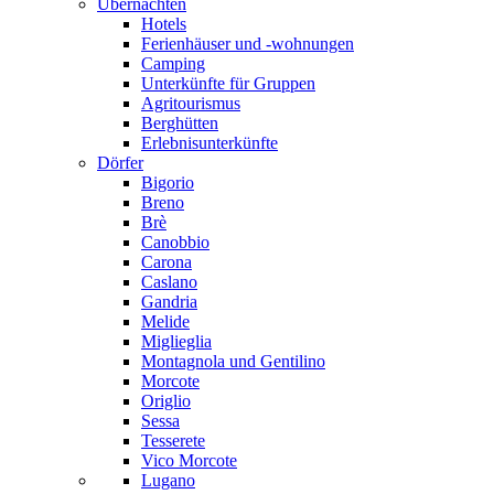
Übernachten
Hotels
Ferienhäuser und -wohnungen
Camping
Unterkünfte für Gruppen
Agritourismus
Berghütten
Erlebnisunterkünfte
Dörfer
Bigorio
Breno
Brè
Canobbio
Carona
Caslano
Gandria
Melide
Miglieglia
Montagnola und Gentilino
Morcote
Origlio
Sessa
Tesserete
Vico Morcote
Lugano