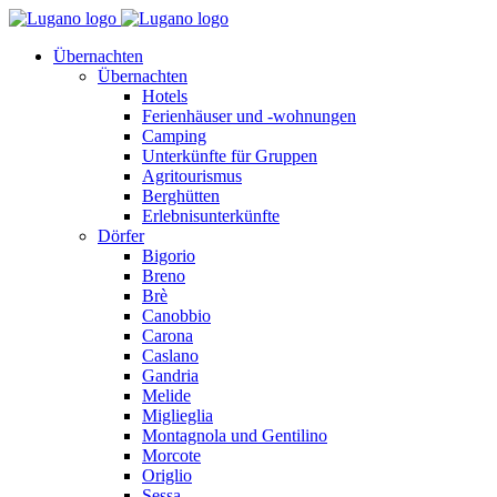
Übernachten
Übernachten
Hotels
Ferienhäuser und -wohnungen
Camping
Unterkünfte für Gruppen
Agritourismus
Berghütten
Erlebnisunterkünfte
Dörfer
Bigorio
Breno
Brè
Canobbio
Carona
Caslano
Gandria
Melide
Miglieglia
Montagnola und Gentilino
Morcote
Origlio
Sessa