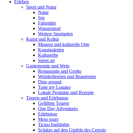
Erleben
Sport und Natur
Natur
See
Fahrräder
Wassersport
Weitere Sportarten
Kunst und Kultur
Museen und kulturelle Orte
Kunstgalerien
Kulturerbe
Street art
Gastronomie und Wein
Restaurants und Grotto
Weinkellereien und Brauereien
Dine around
Taste my Lugano
Lokale Produkte und Rezepte
Touren und Erlebnisse
Geführte Touren
One Day Adventures
Erlebnisse
Moto tours
Ticino highlights
Schätze auf den Gipfeln des Ceresio