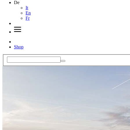
De
It
En
Fr
Shop