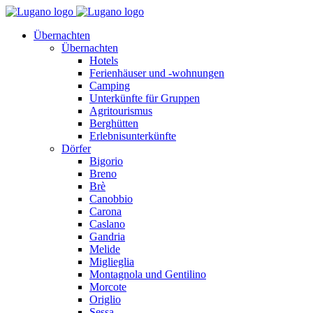
Übernachten
Übernachten
Hotels
Ferienhäuser und -wohnungen
Camping
Unterkünfte für Gruppen
Agritourismus
Berghütten
Erlebnisunterkünfte
Dörfer
Bigorio
Breno
Brè
Canobbio
Carona
Caslano
Gandria
Melide
Miglieglia
Montagnola und Gentilino
Morcote
Origlio
Sessa