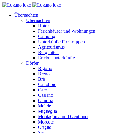
Übernachten
Übernachten
Hotels
Ferienhäuser und -wohnungen
Camping
Unterkünfte für Gruppen
Agritourismus
Berghütten
Erlebnisunterkünfte
Dörfer
Bigorio
Breno
Brè
Canobbio
Carona
Caslano
Gandria
Melide
Miglieglia
Montagnola und Gentilino
Morcote
Origlio
Sessa