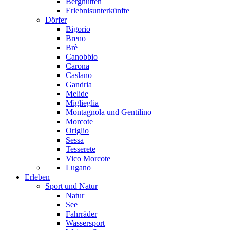
Berghütten
Erlebnisunterkünfte
Dörfer
Bigorio
Breno
Brè
Canobbio
Carona
Caslano
Gandria
Melide
Miglieglia
Montagnola und Gentilino
Morcote
Origlio
Sessa
Tesserete
Vico Morcote
Lugano
Erleben
Sport und Natur
Natur
See
Fahrräder
Wassersport