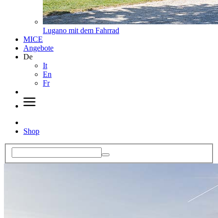
Lugano mit dem Fahrrad
MICE
Angebote
De
It
En
Fr
Shop