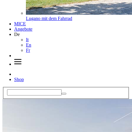
Lugano mit dem Fahrrad
MICE
Angebote
De
It
En
Fr
Shop