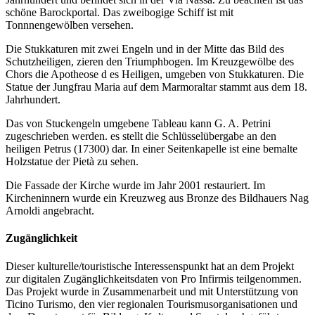
schöne Barockportal. Das zweibogige Schiff ist mit
Tonnnengewölben versehen.
Die Stukkaturen mit zwei Engeln und in der Mitte das Bild des
Schutzheiligen, zieren den Triumphbogen. Im Kreuzgewölbe des
Chors die Apotheose d es Heiligen, umgeben von Stukkaturen. Die
Statue der Jungfrau Maria auf dem Marmoraltar stammt aus dem 18.
Jahrhundert.
Das von Stuckengeln umgebene Tableau kann G. A. Petrini
zugeschrieben werden. es stellt die Schlüsselübergabe an den
heiligen Petrus (17300) dar. In einer Seitenkapelle ist eine bemalte
Holzstatue der Pietà zu sehen.
Die Fassade der Kirche wurde im Jahr 2001 restauriert. Im
Kircheninnern wurde ein Kreuzweg aus Bronze des Bildhauers Nag
Arnoldi angebracht.
Zugänglichkeit
Dieser kulturelle/touristische Interessenspunkt hat an dem Projekt
zur digitalen Zugänglichkeitsdaten von Pro Infirmis teilgenommen.
Das Projekt wurde in Zusammenarbeit und mit Unterstützung von
Ticino Turismo, den vier regionalen Tourismusorganisationen und