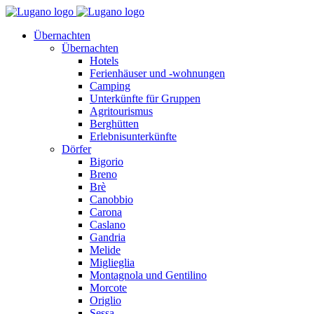
Übernachten
Übernachten
Hotels
Ferienhäuser und -wohnungen
Camping
Unterkünfte für Gruppen
Agritourismus
Berghütten
Erlebnisunterkünfte
Dörfer
Bigorio
Breno
Brè
Canobbio
Carona
Caslano
Gandria
Melide
Miglieglia
Montagnola und Gentilino
Morcote
Origlio
Sessa