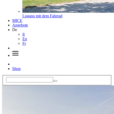
Lugano mit dem Fahrrad
MICE
Angebote
De
It
En
Fr
Shop