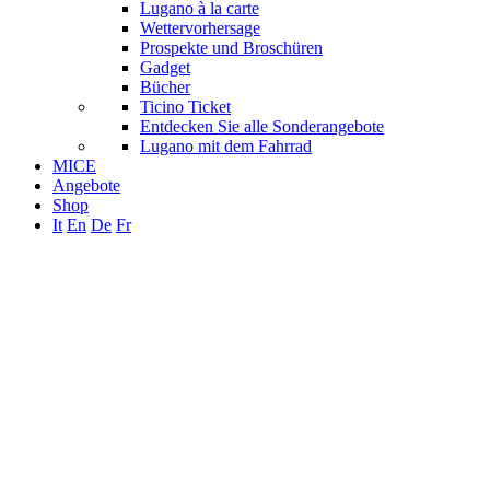
Lugano à la carte
Wettervorhersage
Prospekte und Broschüren
Gadget
Bücher
Ticino Ticket
Entdecken Sie alle Sonderangebote
Lugano mit dem Fahrrad
MICE
Angebote
Shop
It
En
De
Fr