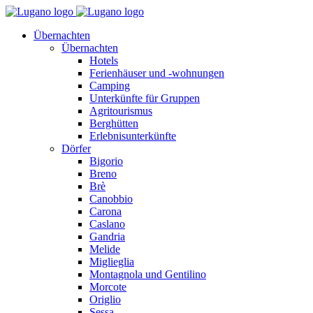
Übernachten
Übernachten
Hotels
Ferienhäuser und -wohnungen
Camping
Unterkünfte für Gruppen
Agritourismus
Berghütten
Erlebnisunterkünfte
Dörfer
Bigorio
Breno
Brè
Canobbio
Carona
Caslano
Gandria
Melide
Miglieglia
Montagnola und Gentilino
Morcote
Origlio
Sessa