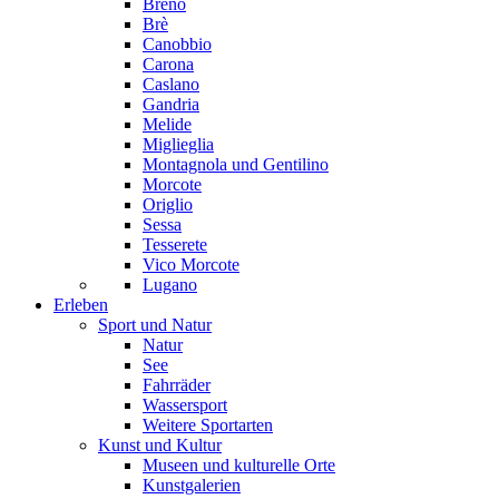
Breno
Brè
Canobbio
Carona
Caslano
Gandria
Melide
Miglieglia
Montagnola und Gentilino
Morcote
Origlio
Sessa
Tesserete
Vico Morcote
Lugano
Erleben
Sport und Natur
Natur
See
Fahrräder
Wassersport
Weitere Sportarten
Kunst und Kultur
Museen und kulturelle Orte
Kunstgalerien