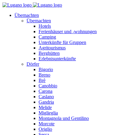
Übernachten
Übernachten
Hotels
Ferienhäuser und -wohnungen
Camping
Unterkünfte für Gruppen
Agritourismus
Berghütten
Erlebnisunterkünfte
Dörfer
Bigorio
Breno
Brè
Canobbio
Carona
Caslano
Gandria
Melide
Miglieglia
Montagnola und Gentilino
Morcote
Origlio
Sessa