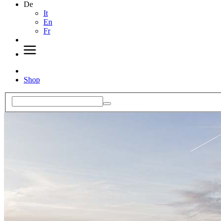
De
It
En
Fr
Shop