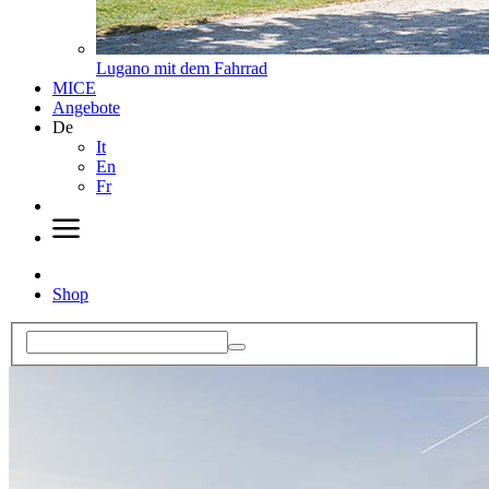
Lugano mit dem Fahrrad
MICE
Angebote
De
It
En
Fr
Shop