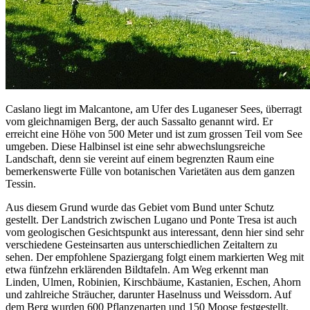
Caslano liegt im Malcantone, am Ufer des Luganeser Sees, überragt
vom gleichnamigen Berg, der auch Sassalto genannt wird. Er
erreicht eine Höhe von 500 Meter und ist zum grossen Teil vom See
umgeben. Diese Halbinsel ist eine sehr abwechslungsreiche
Landschaft, denn sie vereint auf einem begrenzten Raum eine
bemerkenswerte Fülle von botanischen Varietäten aus dem ganzen
Tessin.
Aus diesem Grund wurde das Gebiet vom Bund unter Schutz
gestellt. Der Landstrich zwischen Lugano und Ponte Tresa ist auch
vom geologischen Gesichtspunkt aus interessant, denn hier sind sehr
verschiedene Gesteinsarten aus unterschiedlichen Zeitaltern zu
sehen. Der empfohlene Spaziergang folgt einem markierten Weg mit
etwa fünfzehn erklärenden Bildtafeln. Am Weg erkennt man
Linden, Ulmen, Robinien, Kirschbäume, Kastanien, Eschen, Ahorn
und zahlreiche Sträucher, darunter Haselnuss und Weissdorn. Auf
dem Berg wurden 600 Pflanzenarten und 150 Moose festgestellt.