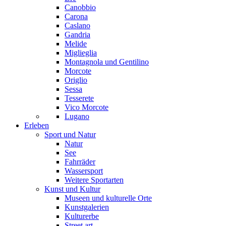
Canobbio
Carona
Caslano
Gandria
Melide
Miglieglia
Montagnola und Gentilino
Morcote
Origlio
Sessa
Tesserete
Vico Morcote
Lugano
Erleben
Sport und Natur
Natur
See
Fahrräder
Wassersport
Weitere Sportarten
Kunst und Kultur
Museen und kulturelle Orte
Kunstgalerien
Kulturerbe
Street art