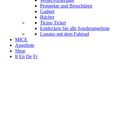
Wettervorhersage
Prospekte und Broschüren
Gadget
Bücher
Ticino Ticket
Entdecken Sie alle Sonderangebote
Lugano mit dem Fahrrad
MICE
Angebote
Shop
It
En
De
Fr