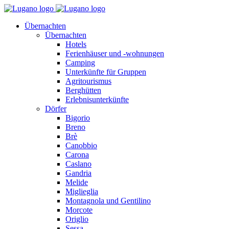
Übernachten
Übernachten
Hotels
Ferienhäuser und -wohnungen
Camping
Unterkünfte für Gruppen
Agritourismus
Berghütten
Erlebnisunterkünfte
Dörfer
Bigorio
Breno
Brè
Canobbio
Carona
Caslano
Gandria
Melide
Miglieglia
Montagnola und Gentilino
Morcote
Origlio
Sessa