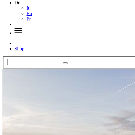
De
It
En
Fr
Shop