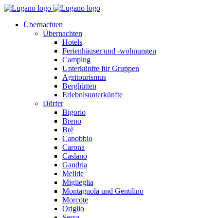
Übernachten
Übernachten
Hotels
Ferienhäuser und -wohnungen
Camping
Unterkünfte für Gruppen
Agritourismus
Berghütten
Erlebnisunterkünfte
Dörfer
Bigorio
Breno
Brè
Canobbio
Carona
Caslano
Gandria
Melide
Miglieglia
Montagnola und Gentilino
Morcote
Origlio
Sessa