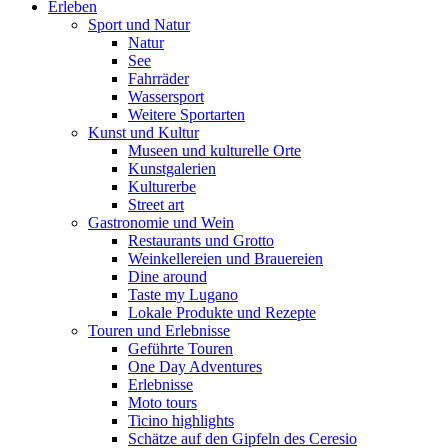
Erleben
Sport und Natur
Natur
See
Fahrräder
Wassersport
Weitere Sportarten
Kunst und Kultur
Museen und kulturelle Orte
Kunstgalerien
Kulturerbe
Street art
Gastronomie und Wein
Restaurants und Grotto
Weinkellereien und Brauereien
Dine around
Taste my Lugano
Lokale Produkte und Rezepte
Touren und Erlebnisse
Geführte Touren
One Day Adventures
Erlebnisse
Moto tours
Ticino highlights
Schätze auf den Gipfeln des Ceresio