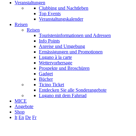
Veranstaltungen
Clubbing und Nachtleben
Top Events
Veranstaltungskalender
Reisen
Reisen
Touristeninformationen und Adressen
Info Points
Anreise und Umgebung
Ermässigungen und Promotionen
Lugano à la carte
Wettervorhersage
Prospekte und Broschüren
Gadget
Bücher
Ticino Ticket
Entdecken Sie alle Sonderangebote
Lugano mit dem Fahrrad
MICE
Angebote
Shop
It
En
De
Fr