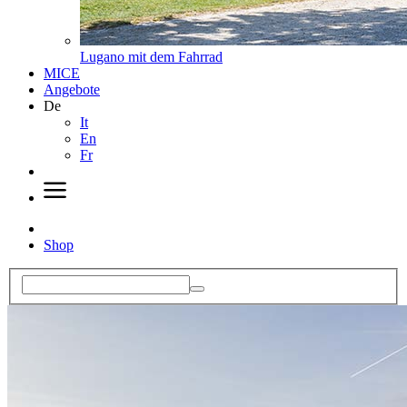
Lugano mit dem Fahrrad
MICE
Angebote
De
It
En
Fr
Shop