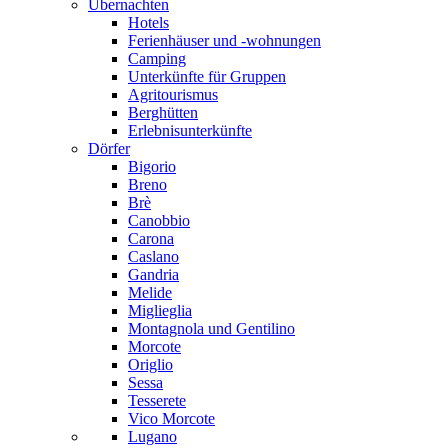
Übernachten
Hotels
Ferienhäuser und -wohnungen
Camping
Unterkünfte für Gruppen
Agritourismus
Berghütten
Erlebnisunterkünfte
Dörfer
Bigorio
Breno
Brè
Canobbio
Carona
Caslano
Gandria
Melide
Miglieglia
Montagnola und Gentilino
Morcote
Origlio
Sessa
Tesserete
Vico Morcote
Lugano