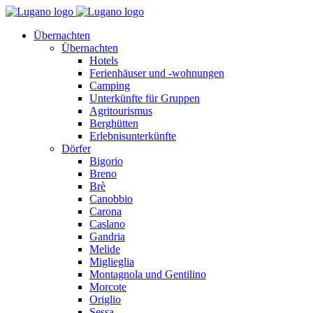
Übernachten
Übernachten
Hotels
Ferienhäuser und -wohnungen
Camping
Unterkünfte für Gruppen
Agritourismus
Berghütten
Erlebnisunterkünfte
Dörfer
Bigorio
Breno
Brè
Canobbio
Carona
Caslano
Gandria
Melide
Miglieglia
Montagnola und Gentilino
Morcote
Origlio
Sessa