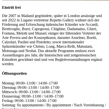
Eintritt frei
Die 2007 in Mailand gegründete, später in London ansässige und
seit 2022 in Lugano vertretene Repetto Gallery widmet sich der
Förderung und Erforschung italienischer Künstler wie Accardi,
Bentivoglio, Burri, Capogrossi, Chighine, Dadamaino, Ghirri,
Fontana, Melotti und Munari; einiger der führenden Vertreter der
Arte Povera und der Konzeptkunst, darunter Anselmo, Boetti,
Calzolari, Paolini und Pistoletto; sowie internationaler
Spitzenkünstler wie Christo, Long, Marca-Relli, Matsutani,
Motonaga und Neshat. Das aktuelle Programm umfasst zwei
Ausstellungen pro Jahr, die historischen und zeitgenössischen
Künstlern gewidmet sind und von Begleitveranstaltungen ergänzt
werden.
Öffnungszeiten
Montag: 09:00–13:00 / 14:00–17:00
Dienstag: 09:00–13:00 / 14:00–17:00
Mittwoch: 09:00–13:00 / 14:00–17:00
Donnerstag: 09:00–13:00 / 14:00–17:00
Freitag: 09:00–13:00 / 14:00–17:00
Samstag: Su appuntamento / By appointment / Nach Vereinbarung /