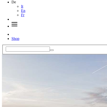
De
It
En
Fr
Shop