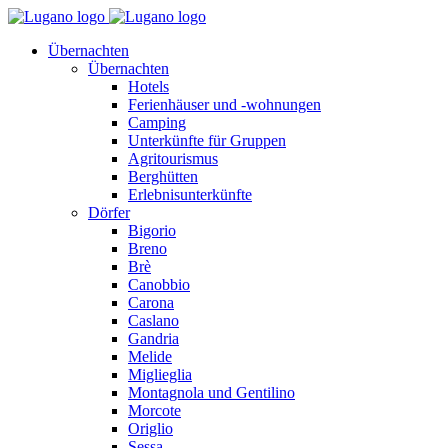
Übernachten
Übernachten
Hotels
Ferienhäuser und -wohnungen
Camping
Unterkünfte für Gruppen
Agritourismus
Berghütten
Erlebnisunterkünfte
Dörfer
Bigorio
Breno
Brè
Canobbio
Carona
Caslano
Gandria
Melide
Miglieglia
Montagnola und Gentilino
Morcote
Origlio
Sessa