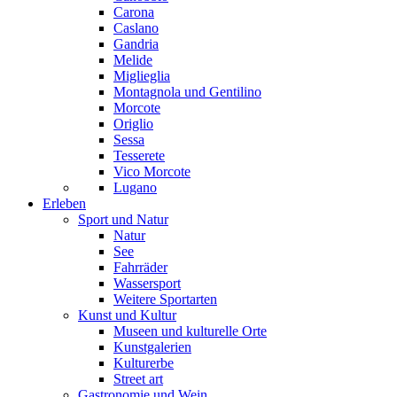
Carona
Caslano
Gandria
Melide
Miglieglia
Montagnola und Gentilino
Morcote
Origlio
Sessa
Tesserete
Vico Morcote
Lugano
Erleben
Sport und Natur
Natur
See
Fahrräder
Wassersport
Weitere Sportarten
Kunst und Kultur
Museen und kulturelle Orte
Kunstgalerien
Kulturerbe
Street art
Gastronomie und Wein