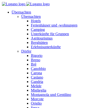
Übernachten
Übernachten
Hotels
Ferienhäuser und -wohnungen
Camping
Unterkünfte für Gruppen
Agritourismus
Berghütten
Erlebnisunterkünfte
Dörfer
Bigorio
Breno
Brè
Canobbio
Carona
Caslano
Gandria
Melide
Miglieglia
Montagnola und Gentilino
Morcote
Origlio
Sessa