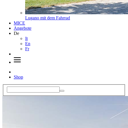
Lugano mit dem Fahrrad
MICE
Angebote
De
It
En
Fr
Shop