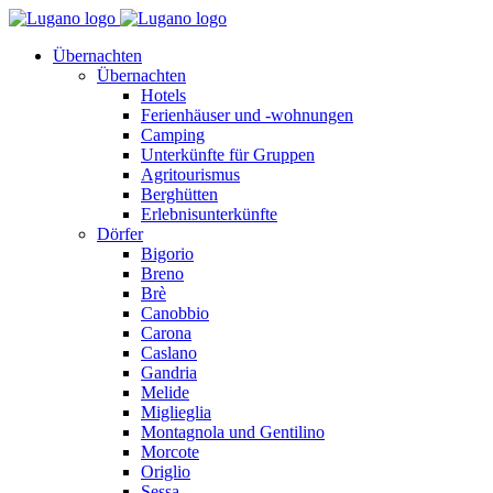
Übernachten
Übernachten
Hotels
Ferienhäuser und -wohnungen
Camping
Unterkünfte für Gruppen
Agritourismus
Berghütten
Erlebnisunterkünfte
Dörfer
Bigorio
Breno
Brè
Canobbio
Carona
Caslano
Gandria
Melide
Miglieglia
Montagnola und Gentilino
Morcote
Origlio
Sessa