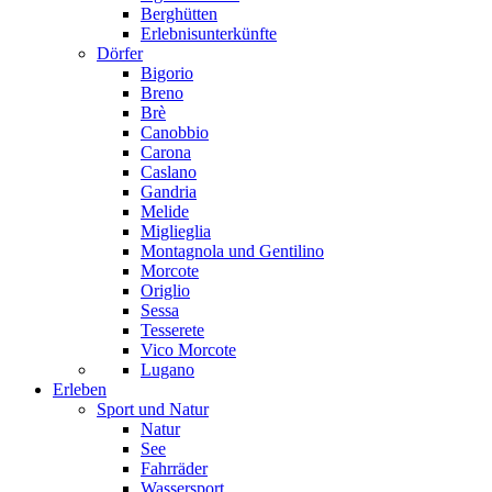
Berghütten
Erlebnisunterkünfte
Dörfer
Bigorio
Breno
Brè
Canobbio
Carona
Caslano
Gandria
Melide
Miglieglia
Montagnola und Gentilino
Morcote
Origlio
Sessa
Tesserete
Vico Morcote
Lugano
Erleben
Sport und Natur
Natur
See
Fahrräder
Wassersport