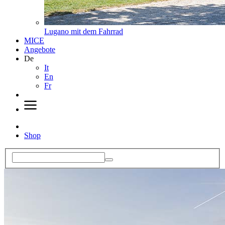
Lugano mit dem Fahrrad
MICE
Angebote
De
It
En
Fr
Shop