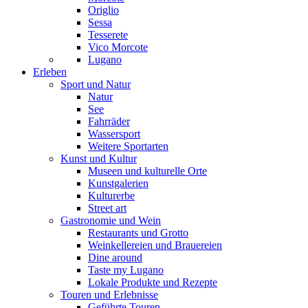
Origlio
Sessa
Tesserete
Vico Morcote
Lugano
Erleben
Sport und Natur
Natur
See
Fahrräder
Wassersport
Weitere Sportarten
Kunst und Kultur
Museen und kulturelle Orte
Kunstgalerien
Kulturerbe
Street art
Gastronomie und Wein
Restaurants und Grotto
Weinkellereien und Brauereien
Dine around
Taste my Lugano
Lokale Produkte und Rezepte
Touren und Erlebnisse
Geführte Touren