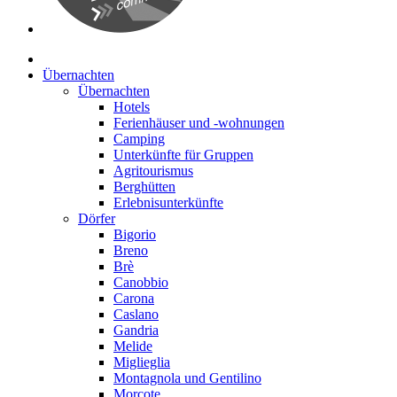
Übernachten
Übernachten
Hotels
Ferienhäuser und -wohnungen
Camping
Unterkünfte für Gruppen
Agritourismus
Berghütten
Erlebnisunterkünfte
Dörfer
Bigorio
Breno
Brè
Canobbio
Carona
Caslano
Gandria
Melide
Miglieglia
Montagnola und Gentilino
Morcote