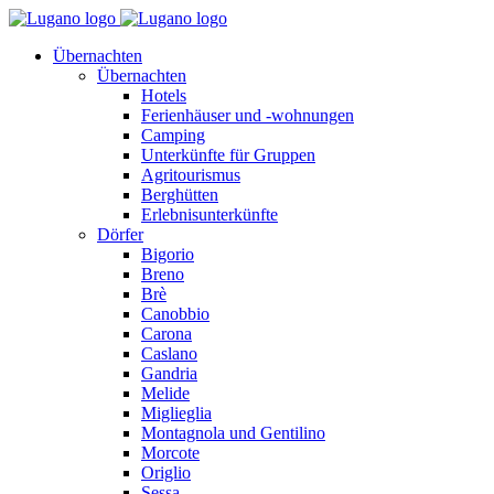
Übernachten
Übernachten
Hotels
Ferienhäuser und -wohnungen
Camping
Unterkünfte für Gruppen
Agritourismus
Berghütten
Erlebnisunterkünfte
Dörfer
Bigorio
Breno
Brè
Canobbio
Carona
Caslano
Gandria
Melide
Miglieglia
Montagnola und Gentilino
Morcote
Origlio
Sessa