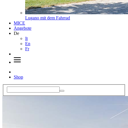
Lugano mit dem Fahrrad
MICE
Angebote
De
It
En
Fr
Shop