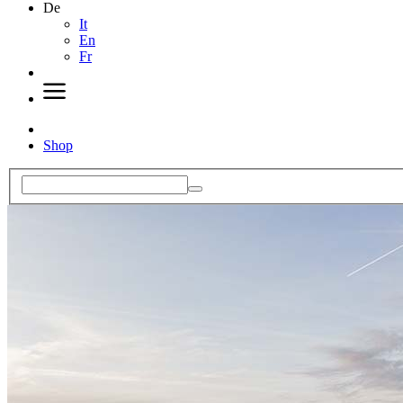
De
It
En
Fr
Shop