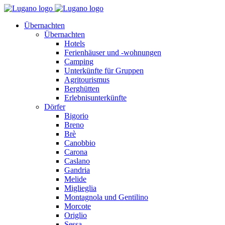
Übernachten
Übernachten
Hotels
Ferienhäuser und -wohnungen
Camping
Unterkünfte für Gruppen
Agritourismus
Berghütten
Erlebnisunterkünfte
Dörfer
Bigorio
Breno
Brè
Canobbio
Carona
Caslano
Gandria
Melide
Miglieglia
Montagnola und Gentilino
Morcote
Origlio
Sessa