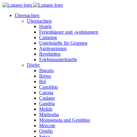
Übernachten
Übernachten
Hotels
Ferienhäuser und -wohnungen
Camping
Unterkünfte für Gruppen
Agritourismus
Berghütten
Erlebnisunterkünfte
Dörfer
Bigorio
Breno
Brè
Canobbio
Carona
Caslano
Gandria
Melide
Miglieglia
Montagnola und Gentilino
Morcote
Origlio
Sessa