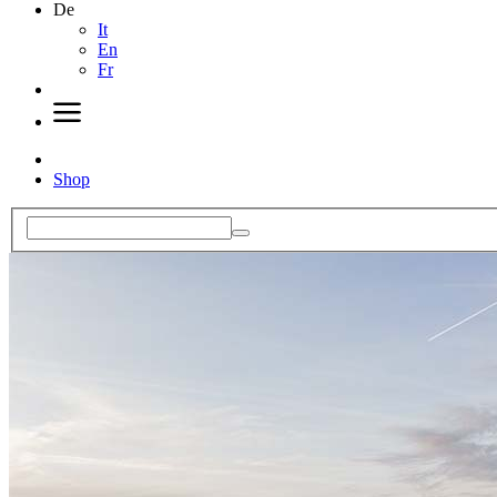
De
It
En
Fr
Shop