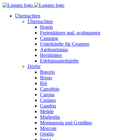
Übernachten
Übernachten
Hotels
Ferienhäuser und -wohnungen
Camping
Unterkünfte für Gruppen
Agritourismus
Berghütten
Erlebnisunterkünfte
Dörfer
Bigorio
Breno
Brè
Canobbio
Carona
Caslano
Gandria
Melide
Miglieglia
Montagnola und Gentilino
Morcote
Origlio
Sessa