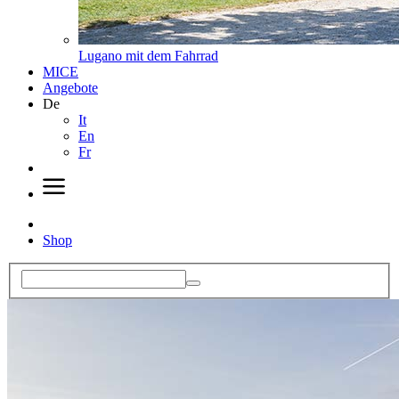
Lugano mit dem Fahrrad
MICE
Angebote
De
It
En
Fr
Shop