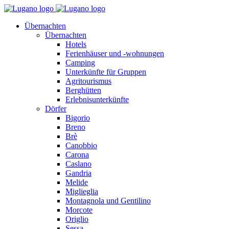
Übernachten
Übernachten
Hotels
Ferienhäuser und -wohnungen
Camping
Unterkünfte für Gruppen
Agritourismus
Berghütten
Erlebnisunterkünfte
Dörfer
Bigorio
Breno
Brè
Canobbio
Carona
Caslano
Gandria
Melide
Miglieglia
Montagnola und Gentilino
Morcote
Origlio
Sessa