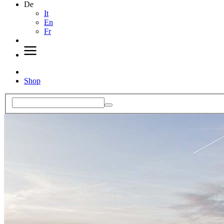
De
It
En
Fr
Shop