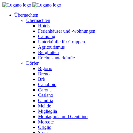
Übernachten
Übernachten
Hotels
Ferienhäuser und -wohnungen
Camping
Unterkünfte für Gruppen
Agritourismus
Berghütten
Erlebnisunterkünfte
Dörfer
Bigorio
Breno
Brè
Canobbio
Carona
Caslano
Gandria
Melide
Miglieglia
Montagnola und Gentilino
Morcote
Origlio
Sessa