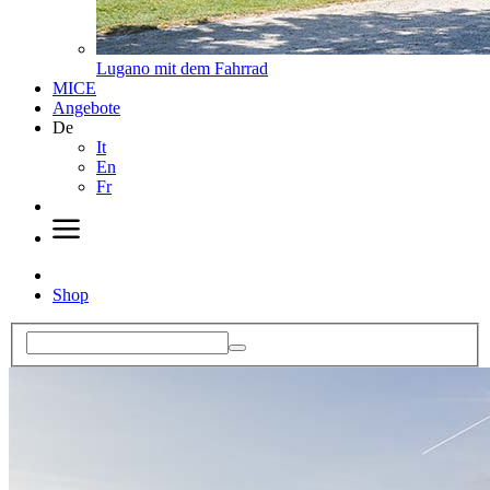
Lugano mit dem Fahrrad
MICE
Angebote
De
It
En
Fr
Shop