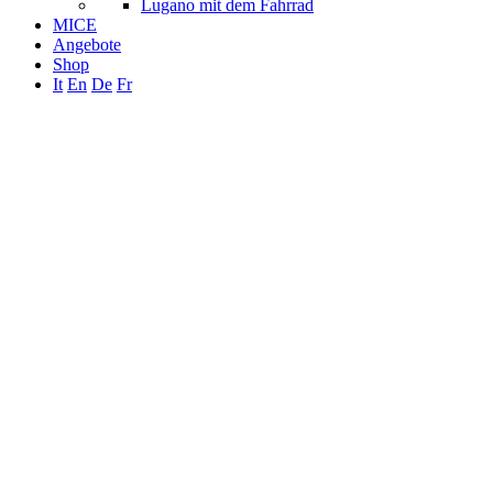
Lugano mit dem Fahrrad
MICE
Angebote
Shop
It
En
De
Fr