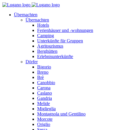
Übernachten
Übernachten
Hotels
Ferienhäuser und -wohnungen
Camping
Unterkünfte für Gruppen
Agritourismus
Berghütten
Erlebnisunterkünfte
Dörfer
Bigorio
Breno
Brè
Canobbio
Carona
Caslano
Gandria
Melide
Miglieglia
Montagnola und Gentilino
Morcote
Origlio
Sessa