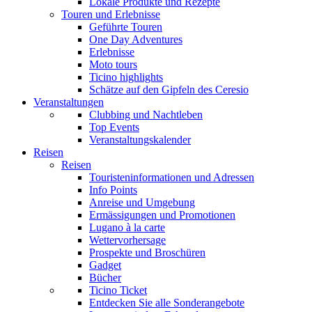
Lokale Produkte und Rezepte
Touren und Erlebnisse
Geführte Touren
One Day Adventures
Erlebnisse
Moto tours
Ticino highlights
Schätze auf den Gipfeln des Ceresio
Veranstaltungen
Clubbing und Nachtleben
Top Events
Veranstaltungskalender
Reisen
Reisen
Touristeninformationen und Adressen
Info Points
Anreise und Umgebung
Ermässigungen und Promotionen
Lugano à la carte
Wettervorhersage
Prospekte und Broschüren
Gadget
Bücher
Ticino Ticket
Entdecken Sie alle Sonderangebote