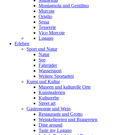
Miglieglia
Montagnola und Gentilino
Morcote
Origlio
Sessa
Tesserete
Vico Morcote
Lugano
Erleben
Sport und Natur
Natur
See
Fahrräder
Wassersport
Weitere Sportarten
Kunst und Kultur
Museen und kulturelle Orte
Kunstgalerien
Kulturerbe
Street art
Gastronomie und Wein
Restaurants und Grotto
Weinkellereien und Brauereien
Dine around
Taste my Lugano