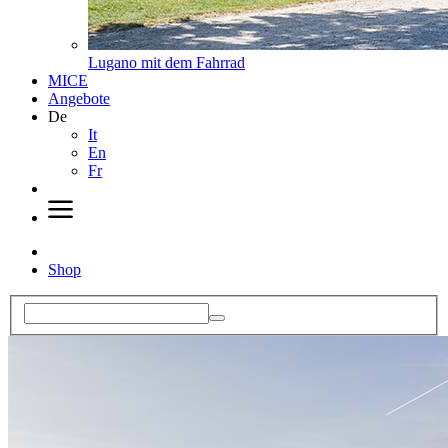
Lugano mit dem Fahrrad
MICE
Angebote
De
It
En
Fr
Shop