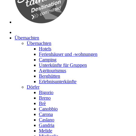
Übernachten
Übernachten
Hotels
Ferienhäuser und -wohnungen
Camping
Unterkünfte für Gruppen
Agritourismus
Berghütten
Erlebnisunterkünfte
Dörfer
Bigorio
Breno
Brè
Canobbio
Carona
Caslano
Gandria
Melide