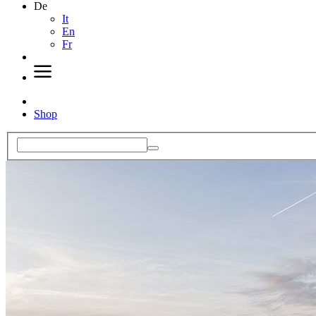
De
It
En
Fr
Shop