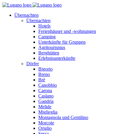
Übernachten
Übernachten
Hotels
Ferienhäuser und -wohnungen
Camping
Unterkünfte für Gruppen
Agritourismus
Berghütten
Erlebnisunterkünfte
Dörfer
Bigorio
Breno
Brè
Canobbio
Carona
Caslano
Gandria
Melide
Miglieglia
Montagnola und Gentilino
Morcote
Origlio
Sessa