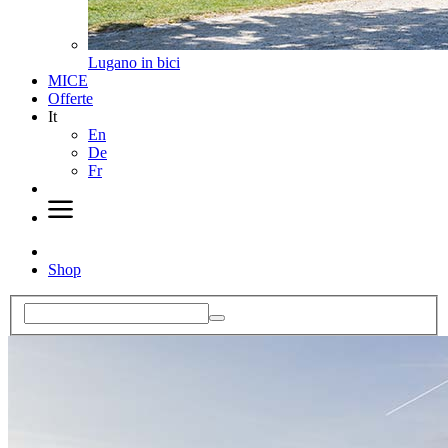
Lugano in bici
MICE
Offerte
It
En
De
Fr
Shop