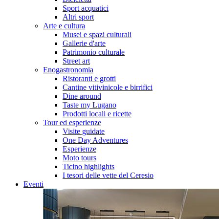
Sport acquatici
Altri sport
Arte e cultura
Musei e spazi culturali
Gallerie d'arte
Patrimonio culturale
Street art
Enogastronomia
Ristoranti e grotti
Cantine vitivinicole e birrifici
Dine around
Taste my Lugano
Prodotti locali e ricette
Tour ed esperienze
Visite guidate
One Day Adventures
Esperienze
Moto tours
Ticino highlights
I tesori delle vette del Ceresio
Eventi