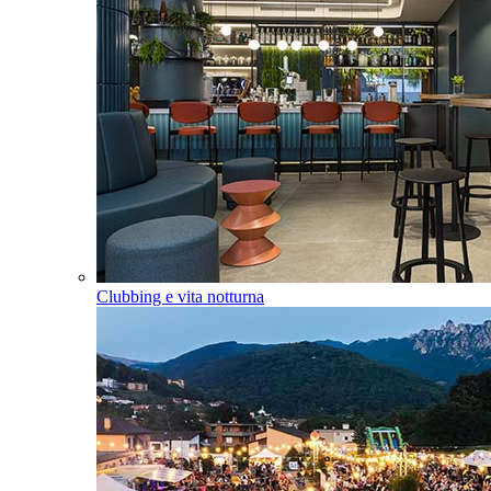
Clubbing e vita notturna