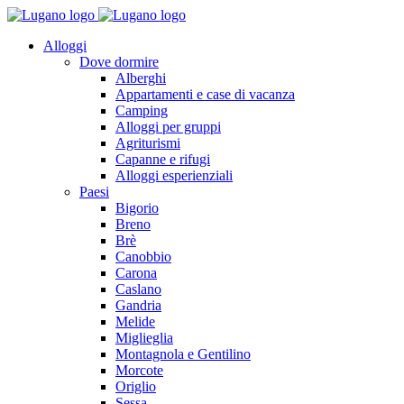
Alloggi
Dove dormire
Alberghi
Appartamenti e case di vacanza
Camping
Alloggi per gruppi
Agriturismi
Capanne e rifugi
Alloggi esperienziali
Paesi
Bigorio
Breno
Brè
Canobbio
Carona
Caslano
Gandria
Melide
Miglieglia
Montagnola e Gentilino
Morcote
Origlio
Sessa