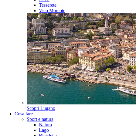
Tesserete
Vico Morcote
Scopri
Lugano
Cosa fare
Sport e natura
Natura
Lago
Bicicletta