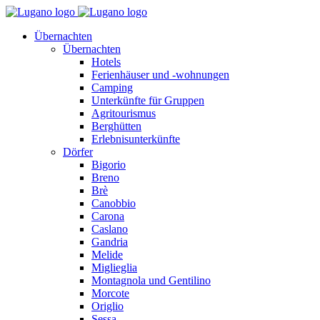
Übernachten
Übernachten
Hotels
Ferienhäuser und -wohnungen
Camping
Unterkünfte für Gruppen
Agritourismus
Berghütten
Erlebnisunterkünfte
Dörfer
Bigorio
Breno
Brè
Canobbio
Carona
Caslano
Gandria
Melide
Miglieglia
Montagnola und Gentilino
Morcote
Origlio
Sessa