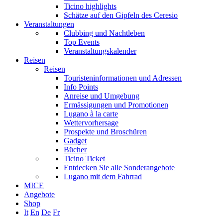
Ticino highlights
Schätze auf den Gipfeln des Ceresio
Veranstaltungen
Clubbing und Nachtleben
Top Events
Veranstaltungskalender
Reisen
Reisen
Touristeninformationen und Adressen
Info Points
Anreise und Umgebung
Ermässigungen und Promotionen
Lugano à la carte
Wettervorhersage
Prospekte und Broschüren
Gadget
Bücher
Ticino Ticket
Entdecken Sie alle Sonderangebote
Lugano mit dem Fahrrad
MICE
Angebote
Shop
It
En
De
Fr