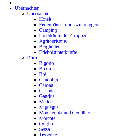
Übernachten
Übernachten
Hotels
Ferienhäuser und -wohnungen
Camping
Unterkünfte für Gruppen
Agritourismus
Berghütten
Erlebnisunterkünfte
Dörfer
Bigorio
Breno
Brè
Canobbio
Carona
Caslano
Gandria
Melide
Miglieglia
Montagnola und Gentilino
Morcote
Origlio
Sessa
Tesserete