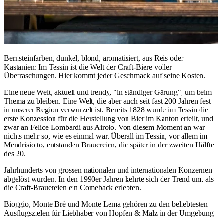
Bernsteinfarben, dunkel, blond, aromatisiert, aus Reis oder
Kastanien: Im Tessin ist die Welt der Craft-Biere voller
Überraschungen. Hier kommt jeder Geschmack auf seine Kosten.
Eine neue Welt, aktuell und trendy, "in ständiger Gärung", um beim
Thema zu bleiben. Eine Welt, die aber auch seit fast 200 Jahren fest
in unserer Region verwurzelt ist. Bereits 1828 wurde im Tessin die
erste Konzession für die Herstellung von Bier im Kanton erteilt, und
zwar an Felice Lombardi aus Airolo. Von diesem Moment an war
nichts mehr so, wie es einmal war. Überall im Tessin, vor allem im
Mendrisiotto, entstanden Brauereien, die später in der zweiten Hälfte
des 20.
Jahrhunderts von grossen nationalen und internationalen Konzernen
abgelöst wurden. In den 1990er Jahren kehrte sich der Trend um, als
die Craft-Brauereien ein Comeback erlebten.
Bioggio, Monte Brè und Monte Lema gehören zu den beliebtesten
Ausflugszielen für Liebhaber von Hopfen & Malz in der Umgebung