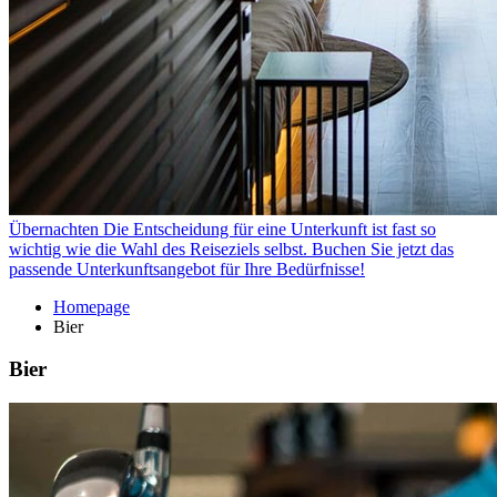
Übernachten
Die Entscheidung für eine Unterkunft ist fast so
wichtig wie die Wahl des Reiseziels selbst. Buchen Sie jetzt das
passende Unterkunftsangebot für Ihre Bedürfnisse!
Homepage
Bier
Bier