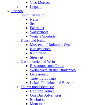
Vico Morcote
Lugano
Erleben
Sport und Natur
Natur
See
Fahrräder
Wassersport
Weitere Sportarten
Kunst und Kultur
Museen und kulturelle Orte
Kunstgalerien
Kulturerbe
Street art
Gastronomie und Wein
Restaurants und Grotto
Weinkellereien und Brauereien
Dine around
Taste my Lugano
Lokale Produkte und Rezepte
Touren und Erlebnisse
Geführte Touren
One Day Adventures
Erlebnisse
Moto tours