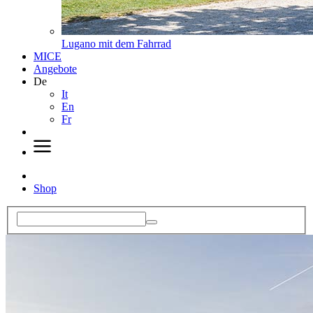
Lugano mit dem Fahrrad
MICE
Angebote
De
It
En
Fr
Shop