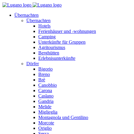
Übernachten
Übernachten
Hotels
Ferienhäuser und -wohnungen
Camping
Unterkünfte für Gruppen
Agritourismus
Berghütten
Erlebnisunterkünfte
Dörfer
Bigorio
Breno
Brè
Canobbio
Carona
Caslano
Gandria
Melide
Miglieglia
Montagnola und Gentilino
Morcote
Origlio
Sessa