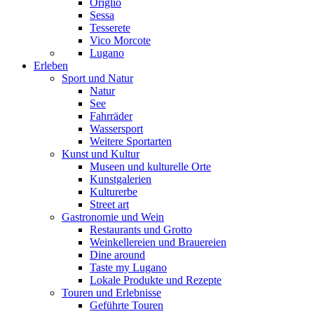
Origlio
Sessa
Tesserete
Vico Morcote
Lugano
Erleben
Sport und Natur
Natur
See
Fahrräder
Wassersport
Weitere Sportarten
Kunst und Kultur
Museen und kulturelle Orte
Kunstgalerien
Kulturerbe
Street art
Gastronomie und Wein
Restaurants und Grotto
Weinkellereien und Brauereien
Dine around
Taste my Lugano
Lokale Produkte und Rezepte
Touren und Erlebnisse
Geführte Touren