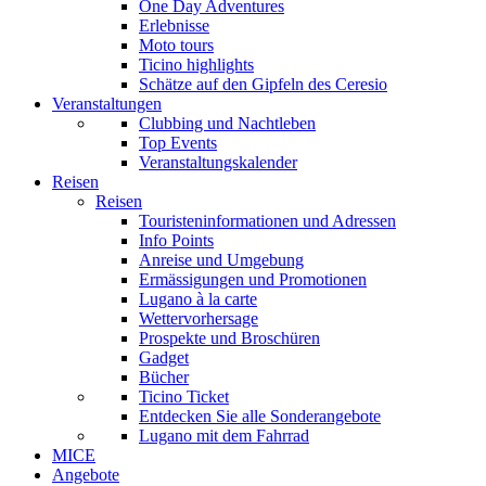
One Day Adventures
Erlebnisse
Moto tours
Ticino highlights
Schätze auf den Gipfeln des Ceresio
Veranstaltungen
Clubbing und Nachtleben
Top Events
Veranstaltungskalender
Reisen
Reisen
Touristeninformationen und Adressen
Info Points
Anreise und Umgebung
Ermässigungen und Promotionen
Lugano à la carte
Wettervorhersage
Prospekte und Broschüren
Gadget
Bücher
Ticino Ticket
Entdecken Sie alle Sonderangebote
Lugano mit dem Fahrrad
MICE
Angebote