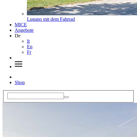
Lugano mit dem Fahrrad
MICE
Angebote
De
It
En
Fr
Shop