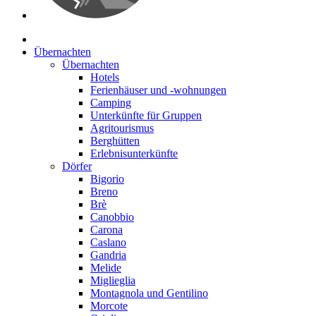
Übernachten
Übernachten
Hotels
Ferienhäuser und -wohnungen
Camping
Unterkünfte für Gruppen
Agritourismus
Berghütten
Erlebnisunterkünfte
Dörfer
Bigorio
Breno
Brè
Canobbio
Carona
Caslano
Gandria
Melide
Miglieglia
Montagnola und Gentilino
Morcote