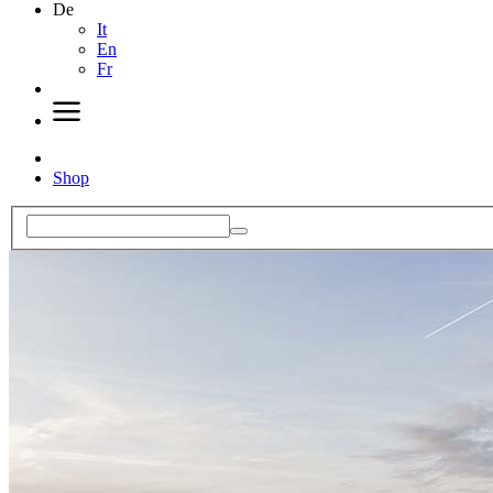
De
It
En
Fr
Shop