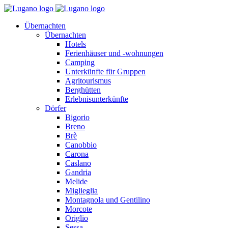
Übernachten
Übernachten
Hotels
Ferienhäuser und -wohnungen
Camping
Unterkünfte für Gruppen
Agritourismus
Berghütten
Erlebnisunterkünfte
Dörfer
Bigorio
Breno
Brè
Canobbio
Carona
Caslano
Gandria
Melide
Miglieglia
Montagnola und Gentilino
Morcote
Origlio
Sessa