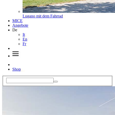
Lugano mit dem Fahrrad
MICE
Angebote
De
It
En
Fr
Shop