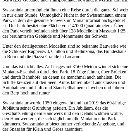
Swissminiatur ermöglicht Ihnen eine Reise durch die ganze Schweiz
in nur einer Stunde. Unmöglich? Nicht in der Swissminiatur, einem
Park, in dem die gesamte Schweiz im Miniaturformat nachgebildet
ist. Der Park besitzt eine Fläche von 14’000 Quadratmetern. Über
den Park verteilt befinden sich über 128 Modelle im Massstab 1:25
der berühmtesten Gebäude und Monumente der Schweiz.
Unter den detailgetreuen Modellen sind so bekannte Bauwerke wie
die Schlösser Rapperswil, Chillon und Bellinzona, das Bundeshaus
in Bern und die Piazza Grande in Locarno.
Und das ist nicht alles. Auf insgesamt 3'560 Metern windet sich eine
Miniatur-Eisenbahn durch den Park. 18 Züge fahren, über Brücken
und durch Bahnhöfe, an denen sie manchmal auch anhalten. Die
Schiffe kreuzen auf den Seen, Autos fahren über Landstrassen und
Autobahnen und Luft- und Standseilbahnen schweben und fahren
den Berg hoch und runter.
Swissminiatur wurde 1959 eingeweiht und hat 2019 das 60-jährige
Jubiläum seiner Gründung gefeiert. Ein Jubiläum, das die
Geschäftsleitung dem Handwerk und den Details widmen wollte,
den Handwerkern, die sich täglich um die Miniaturen im Park
kümmern. Swissminiatur bietet immer verlockende Angebote, und
der Spass ist für Klein und Gross garantiert.