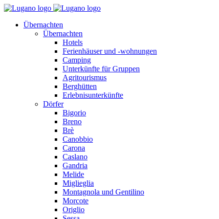
Übernachten
Übernachten
Hotels
Ferienhäuser und -wohnungen
Camping
Unterkünfte für Gruppen
Agritourismus
Berghütten
Erlebnisunterkünfte
Dörfer
Bigorio
Breno
Brè
Canobbio
Carona
Caslano
Gandria
Melide
Miglieglia
Montagnola und Gentilino
Morcote
Origlio
Sessa