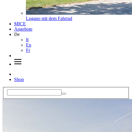
Lugano mit dem Fahrrad
MICE
Angebote
De
It
En
Fr
Shop