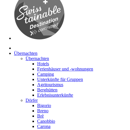
Übernachten
Übernachten
Hotels
Ferienhäuser und -wohnungen
Camping
Unterkünfte für Gruppen
Agritourismus
Berghütten
Erlebnisunterkünfte
Dörfer
Bigorio
Breno
Brè
Canobbio
Carona