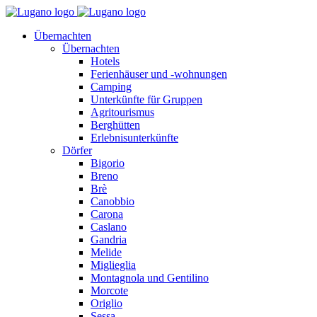
Übernachten
Übernachten
Hotels
Ferienhäuser und -wohnungen
Camping
Unterkünfte für Gruppen
Agritourismus
Berghütten
Erlebnisunterkünfte
Dörfer
Bigorio
Breno
Brè
Canobbio
Carona
Caslano
Gandria
Melide
Miglieglia
Montagnola und Gentilino
Morcote
Origlio
Sessa