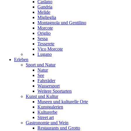
Caslano
Gandria
Melide
Miglieglia
Montagnola und Gentilino
Morcote
Origlio
Sessa
Tesserete
Vico Morcote
Lugano
Erleben
Sport und Natur
Natur
See
Fahrräder
Wassersport
Weitere Sportarten
Kunst und Kultur
Museen und kulturelle Orte
Kunstgalerien
Kulturerbe
Street art
Gastronomie und Wein
Restaurants und Grotto