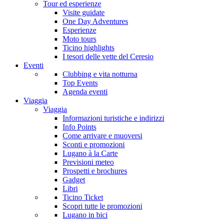
Tour ed esperienze
Visite guidate
One Day Adventures
Esperienze
Moto tours
Ticino highlights
I tesori delle vette del Ceresio
Eventi
Clubbing e vita notturna
Top Events
Agenda eventi
Viaggia
Viaggia
Informazioni turistiche e indirizzi
Info Points
Come arrivare e muoversi
Sconti e promozioni
Lugano à la Carte
Previsioni meteo
Prospetti e brochures
Gadget
Libri
Ticino Ticket
Scopri tutte le promozioni
Lugano in bici