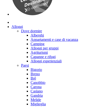
Alloggi
Dove dormire
Alberghi
Appartamenti e case di vacanza
Camping
Alloggi per gruppi
Agriturismi
Capanne e rifugi
Alloggi esperienziali
Paesi
Bigorio
Breno
Brè
Canobbio
Carona
Caslano
Gandria
Melide
Miglieglia