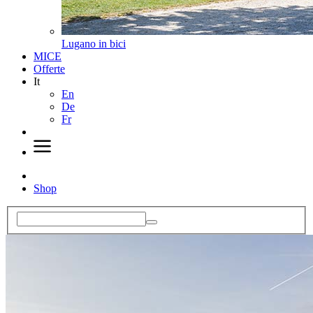
Lugano in bici
MICE
Offerte
It
En
De
Fr
Shop