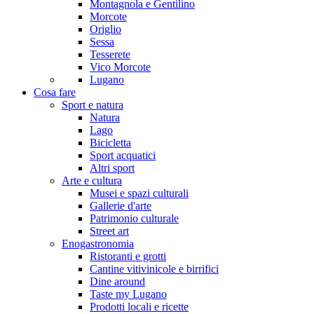
Montagnola e Gentilino
Morcote
Origlio
Sessa
Tesserete
Vico Morcote
Lugano
Cosa fare
Sport e natura
Natura
Lago
Bicicletta
Sport acquatici
Altri sport
Arte e cultura
Musei e spazi culturali
Gallerie d'arte
Patrimonio culturale
Street art
Enogastronomia
Ristoranti e grotti
Cantine vitivinicole e birrifici
Dine around
Taste my Lugano
Prodotti locali e ricette