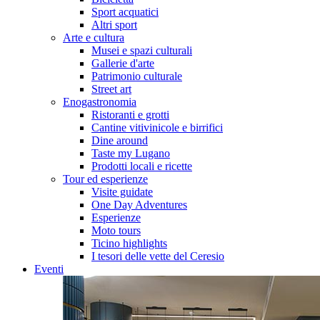
Sport acquatici
Altri sport
Arte e cultura
Musei e spazi culturali
Gallerie d'arte
Patrimonio culturale
Street art
Enogastronomia
Ristoranti e grotti
Cantine vitivinicole e birrifici
Dine around
Taste my Lugano
Prodotti locali e ricette
Tour ed esperienze
Visite guidate
One Day Adventures
Esperienze
Moto tours
Ticino highlights
I tesori delle vette del Ceresio
Eventi