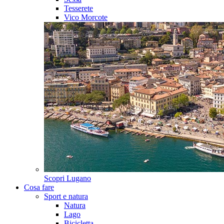
Tesserete
Vico Morcote
Scopri
Lugano
Cosa fare
Sport e natura
Natura
Lago
Bicicletta