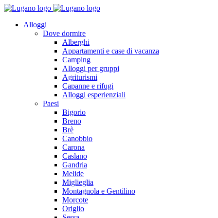
Alloggi
Dove dormire
Alberghi
Appartamenti e case di vacanza
Camping
Alloggi per gruppi
Agriturismi
Capanne e rifugi
Alloggi esperienziali
Paesi
Bigorio
Breno
Brè
Canobbio
Carona
Caslano
Gandria
Melide
Miglieglia
Montagnola e Gentilino
Morcote
Origlio
Sessa