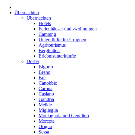
Übernachten
Übernachten
Hotels
Ferienhäuser und -wohnungen
Camping
Unterkünfte für Gruppen
Agritourismus
Berghütten
Erlebnisunterkünfte
Dörfer
Bigorio
Breno
Brè
Canobbio
Carona
Caslano
Gandria
Melide
Miglieglia
Montagnola und Gentilino
Morcote
Origlio
Sessa