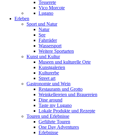
Tesserete
Vico Morcote
Lugano
Erleben
Sport und Natur
Natur
See
Fahrräder
Wassersport
Weitere Sportarten
Kunst und Kultur
Museen und kulturelle Orte
Kunstgalerien
Kulturerbe
Street art
Gastronomie und Wein
Restaurants und Grotto
Weinkellereien und Brauereien
Dine around
Taste my Lugano
Lokale Produkte und Rezepte
Touren und Erlebnisse
Geführte Touren
One Day Adventures
Erlebnisse