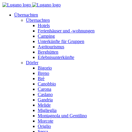
Übernachten
Übernachten
Hotels
Ferienhäuser und -wohnungen
Camping
Unterkünfte für Gruppen
Agritourismus
Berghütten
Erlebnisunterkünfte
Dörfer
Bigorio
Breno
Brè
Canobbio
Carona
Caslano
Gandria
Melide
Miglieglia
Montagnola und Gentilino
Morcote
Origlio
Sessa