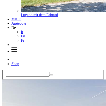
Lugano mit dem Fahrrad
MICE
Angebote
De
It
En
Fr
Shop