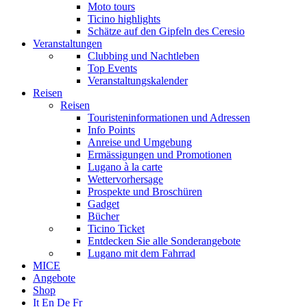
Moto tours
Ticino highlights
Schätze auf den Gipfeln des Ceresio
Veranstaltungen
Clubbing und Nachtleben
Top Events
Veranstaltungskalender
Reisen
Reisen
Touristeninformationen und Adressen
Info Points
Anreise und Umgebung
Ermässigungen und Promotionen
Lugano à la carte
Wettervorhersage
Prospekte und Broschüren
Gadget
Bücher
Ticino Ticket
Entdecken Sie alle Sonderangebote
Lugano mit dem Fahrrad
MICE
Angebote
Shop
It
En
De
Fr