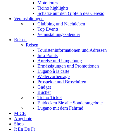
Moto tours
Ticino highlights
Schätze auf den Gipfeln des Ceresio
Veranstaltungen
Clubbing und Nachtleben
Top Events
Veranstaltungskalender
Reisen
Reisen
Touristeninformationen und Adressen
Info Points
Anreise und Umgebung
Ermässigungen und Promotionen
Lugano à la carte
Wettervorhersage
Prospekte und Broschüren
Gadget
Bücher
Ticino Ticket
Entdecken Sie alle Sonderangebote
Lugano mit dem Fahrrad
MICE
Angebote
Shop
It
En
De
Fr