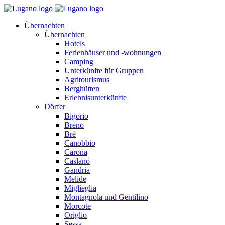
Übernachten
Übernachten
Hotels
Ferienhäuser und -wohnungen
Camping
Unterkünfte für Gruppen
Agritourismus
Berghütten
Erlebnisunterkünfte
Dörfer
Bigorio
Breno
Brè
Canobbio
Carona
Caslano
Gandria
Melide
Miglieglia
Montagnola und Gentilino
Morcote
Origlio
Sessa