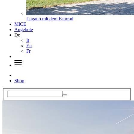
Lugano mit dem Fahrrad
MICE
Angebote
De
It
En
Fr
Shop