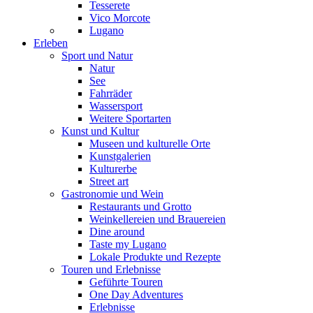
Tesserete
Vico Morcote
Lugano
Erleben
Sport und Natur
Natur
See
Fahrräder
Wassersport
Weitere Sportarten
Kunst und Kultur
Museen und kulturelle Orte
Kunstgalerien
Kulturerbe
Street art
Gastronomie und Wein
Restaurants und Grotto
Weinkellereien und Brauereien
Dine around
Taste my Lugano
Lokale Produkte und Rezepte
Touren und Erlebnisse
Geführte Touren
One Day Adventures
Erlebnisse