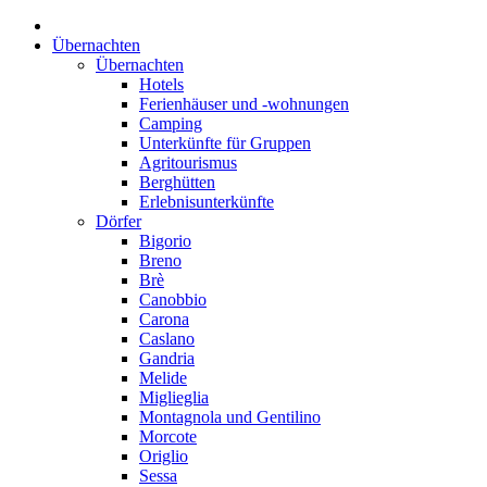
Übernachten
Übernachten
Hotels
Ferienhäuser und -wohnungen
Camping
Unterkünfte für Gruppen
Agritourismus
Berghütten
Erlebnisunterkünfte
Dörfer
Bigorio
Breno
Brè
Canobbio
Carona
Caslano
Gandria
Melide
Miglieglia
Montagnola und Gentilino
Morcote
Origlio
Sessa