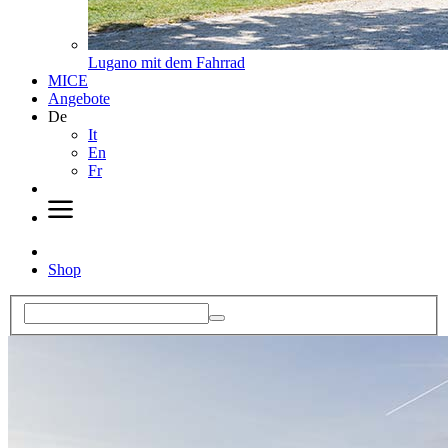
Lugano mit dem Fahrrad
MICE
Angebote
De
It
En
Fr
Shop