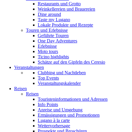
Restaurants und Grotto
Weinkellereien und Brauereien
Dine around
Taste my Lugano
Lokale Produkte und Rezepte
Touren und Erlebnisse
Geführte Touren
One Day Adventures
Erlebnisse
Moto tours
Ticino highlights
Schätze auf den Gipfeln des Ceresio
Veranstaltungen
Clubbing und Nachtleben
Top Events
Veranstaltungskalender
Reisen
Reisen
Touristeninformationen und Adressen
Info Points
Anreise und Umgebung
Ermässigungen und Promotionen
Lugano à la carte
Wettervorhersage
Prospekte und Broschüren