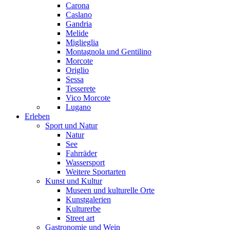
Carona
Caslano
Gandria
Melide
Miglieglia
Montagnola und Gentilino
Morcote
Origlio
Sessa
Tesserete
Vico Morcote
Lugano
Erleben
Sport und Natur
Natur
See
Fahrräder
Wassersport
Weitere Sportarten
Kunst und Kultur
Museen und kulturelle Orte
Kunstgalerien
Kulturerbe
Street art
Gastronomie und Wein