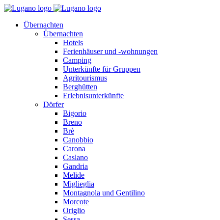
Übernachten
Übernachten
Hotels
Ferienhäuser und -wohnungen
Camping
Unterkünfte für Gruppen
Agritourismus
Berghütten
Erlebnisunterkünfte
Dörfer
Bigorio
Breno
Brè
Canobbio
Carona
Caslano
Gandria
Melide
Miglieglia
Montagnola und Gentilino
Morcote
Origlio
Sessa