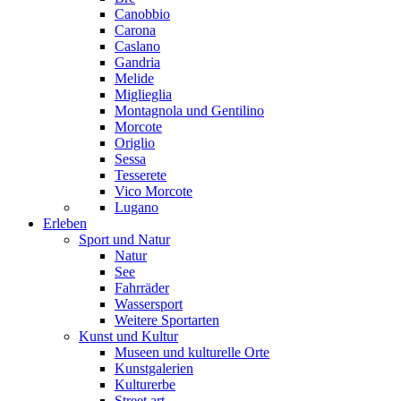
Canobbio
Carona
Caslano
Gandria
Melide
Miglieglia
Montagnola und Gentilino
Morcote
Origlio
Sessa
Tesserete
Vico Morcote
Lugano
Erleben
Sport und Natur
Natur
See
Fahrräder
Wassersport
Weitere Sportarten
Kunst und Kultur
Museen und kulturelle Orte
Kunstgalerien
Kulturerbe
Street art