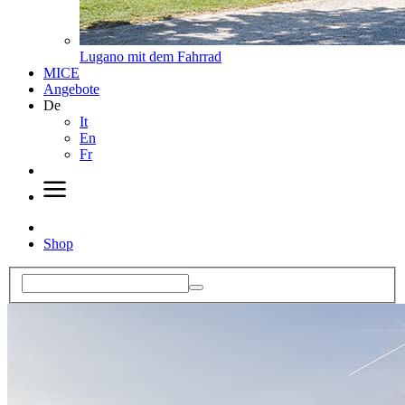
Lugano mit dem Fahrrad
MICE
Angebote
De
It
En
Fr
Shop