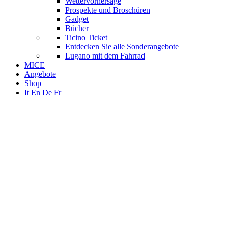
Wettervorhersage
Prospekte und Broschüren
Gadget
Bücher
Ticino Ticket
Entdecken Sie alle Sonderangebote
Lugano mit dem Fahrrad
MICE
Angebote
Shop
It
En
De
Fr