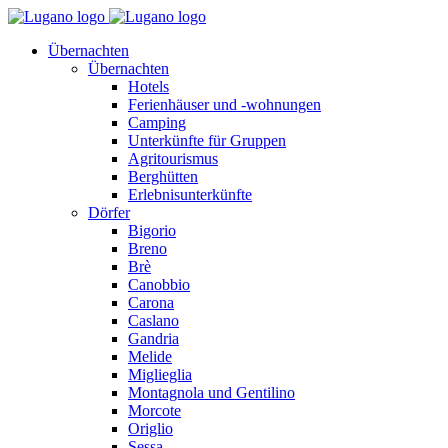
Übernachten
Übernachten
Hotels
Ferienhäuser und -wohnungen
Camping
Unterkünfte für Gruppen
Agritourismus
Berghütten
Erlebnisunterkünfte
Dörfer
Bigorio
Breno
Brè
Canobbio
Carona
Caslano
Gandria
Melide
Miglieglia
Montagnola und Gentilino
Morcote
Origlio
Sessa