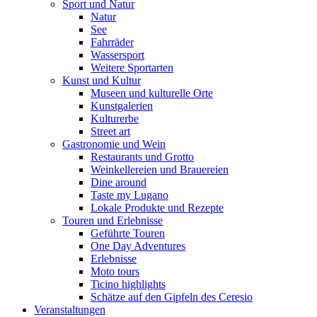
Sport und Natur
Natur
See
Fahrräder
Wassersport
Weitere Sportarten
Kunst und Kultur
Museen und kulturelle Orte
Kunstgalerien
Kulturerbe
Street art
Gastronomie und Wein
Restaurants und Grotto
Weinkellereien und Brauereien
Dine around
Taste my Lugano
Lokale Produkte und Rezepte
Touren und Erlebnisse
Geführte Touren
One Day Adventures
Erlebnisse
Moto tours
Ticino highlights
Schätze auf den Gipfeln des Ceresio
Veranstaltungen