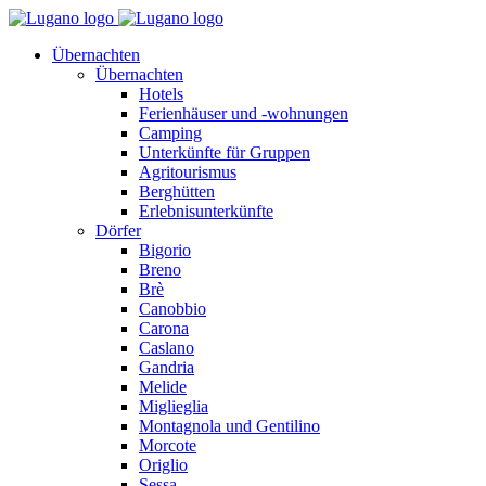
Übernachten
Übernachten
Hotels
Ferienhäuser und -wohnungen
Camping
Unterkünfte für Gruppen
Agritourismus
Berghütten
Erlebnisunterkünfte
Dörfer
Bigorio
Breno
Brè
Canobbio
Carona
Caslano
Gandria
Melide
Miglieglia
Montagnola und Gentilino
Morcote
Origlio
Sessa