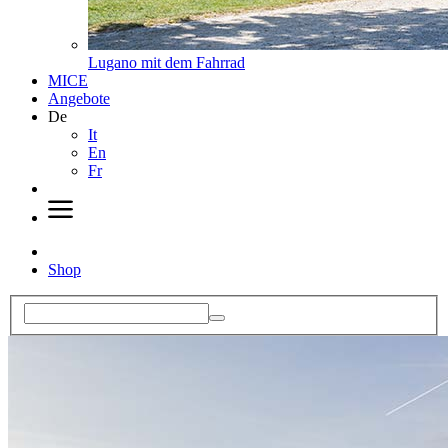
Lugano mit dem Fahrrad
MICE
Angebote
De
It
En
Fr
Shop