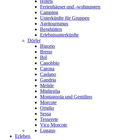
Hotels
Ferienhäuser und -wohnungen
Camping
Unterkünfte für Gruppen
Agritourismus
Berghütten
Erlebnisunterkünfte
Dörfer
Bigorio
Breno
Brè
Canobbio
Carona
Caslano
Gandria
Melide
Miglieglia
Montagnola und Gentilino
Morcote
Origlio
Sessa
Tesserete
Vico Morcote
Lugano
Erleben