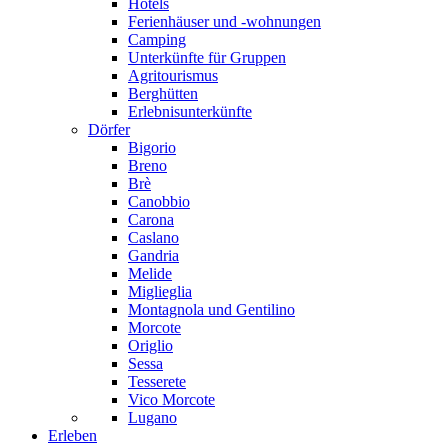
Hotels
Ferienhäuser und -wohnungen
Camping
Unterkünfte für Gruppen
Agritourismus
Berghütten
Erlebnisunterkünfte
Dörfer
Bigorio
Breno
Brè
Canobbio
Carona
Caslano
Gandria
Melide
Miglieglia
Montagnola und Gentilino
Morcote
Origlio
Sessa
Tesserete
Vico Morcote
Lugano
Erleben