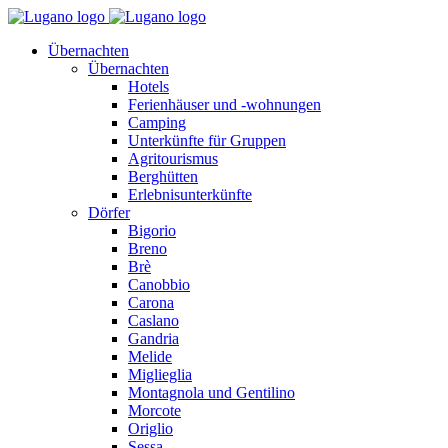
Übernachten
Übernachten
Hotels
Ferienhäuser und -wohnungen
Camping
Unterkünfte für Gruppen
Agritourismus
Berghütten
Erlebnisunterkünfte
Dörfer
Bigorio
Breno
Brè
Canobbio
Carona
Caslano
Gandria
Melide
Miglieglia
Montagnola und Gentilino
Morcote
Origlio
Sessa