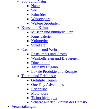
Sport und Natur
Natur
See
Fahrräder
Wassersport
Weitere Sportarten
Kunst und Kultur
Museen und kulturelle Orte
Kunstgalerien
Kulturerbe
Street art
Gastronomie und Wein
Restaurants und Grotto
Weinkellereien und Brauereien
Dine around
Taste my Lugano
Lokale Produkte und Rezepte
Touren und Erlebnisse
Geführte Touren
One Day Adventures
Erlebnisse
Moto tours
Ticino highlights
Schätze auf den Gipfeln des Ceresio
Veranstaltungen