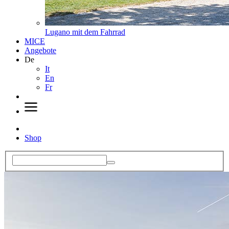
Lugano mit dem Fahrrad
MICE
Angebote
De
It
En
Fr
Shop