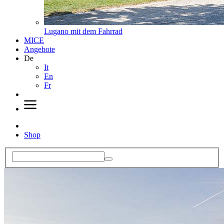
Lugano mit dem Fahrrad
MICE
Angebote
De
It
En
Fr
Shop