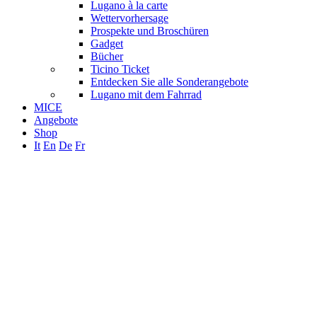
Lugano à la carte
Wettervorhersage
Prospekte und Broschüren
Gadget
Bücher
Ticino Ticket
Entdecken Sie alle Sonderangebote
Lugano mit dem Fahrrad
MICE
Angebote
Shop
It
En
De
Fr