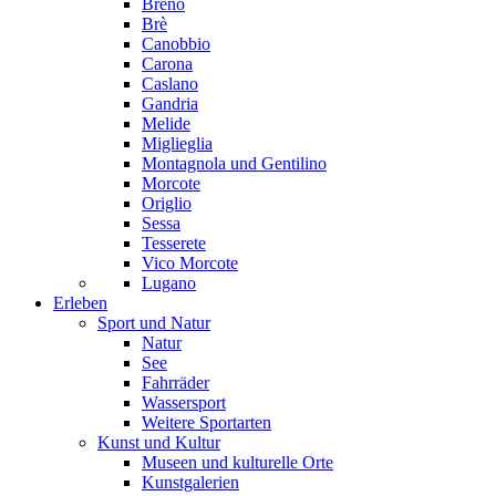
Breno
Brè
Canobbio
Carona
Caslano
Gandria
Melide
Miglieglia
Montagnola und Gentilino
Morcote
Origlio
Sessa
Tesserete
Vico Morcote
Lugano
Erleben
Sport und Natur
Natur
See
Fahrräder
Wassersport
Weitere Sportarten
Kunst und Kultur
Museen und kulturelle Orte
Kunstgalerien