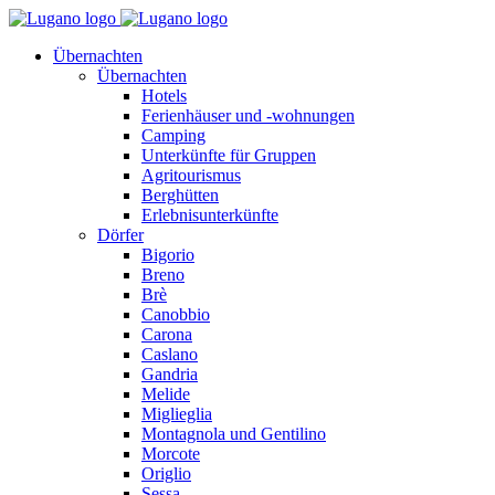
Übernachten
Übernachten
Hotels
Ferienhäuser und -wohnungen
Camping
Unterkünfte für Gruppen
Agritourismus
Berghütten
Erlebnisunterkünfte
Dörfer
Bigorio
Breno
Brè
Canobbio
Carona
Caslano
Gandria
Melide
Miglieglia
Montagnola und Gentilino
Morcote
Origlio
Sessa