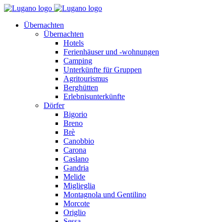
Übernachten
Übernachten
Hotels
Ferienhäuser und -wohnungen
Camping
Unterkünfte für Gruppen
Agritourismus
Berghütten
Erlebnisunterkünfte
Dörfer
Bigorio
Breno
Brè
Canobbio
Carona
Caslano
Gandria
Melide
Miglieglia
Montagnola und Gentilino
Morcote
Origlio
Sessa