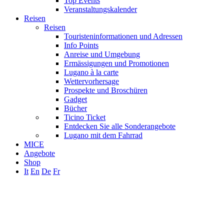
Top Events
Veranstaltungskalender
Reisen
Reisen
Touristeninformationen und Adressen
Info Points
Anreise und Umgebung
Ermässigungen und Promotionen
Lugano à la carte
Wettervorhersage
Prospekte und Broschüren
Gadget
Bücher
Ticino Ticket
Entdecken Sie alle Sonderangebote
Lugano mit dem Fahrrad
MICE
Angebote
Shop
It
En
De
Fr