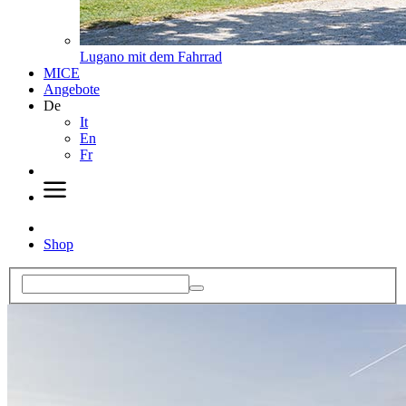
Lugano mit dem Fahrrad
MICE
Angebote
De
It
En
Fr
Shop