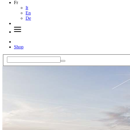
Fr
It
En
De
Shop