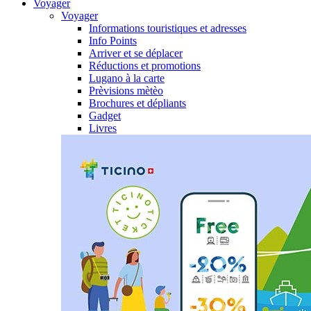
Voyager
Voyager
Informations touristiques et adresses
Info Points
Arriver et se déplacer
Réductions et promotions
Lugano à la carte
Prèvisions mètèo
Brochures et dépliants
Gadget
Livres