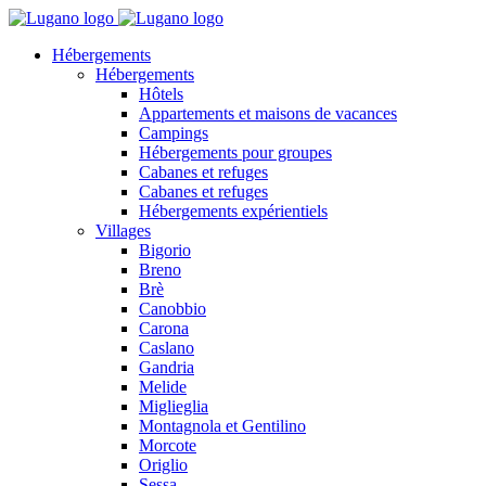
Hébergements
Hébergements
Hôtels
Appartements et maisons de vacances
Campings
Hébergements pour groupes
Cabanes et refuges
Cabanes et refuges
Hébergements expérientiels
Villages
Bigorio
Breno
Brè
Canobbio
Carona
Caslano
Gandria
Melide
Miglieglia
Montagnola et Gentilino
Morcote
Origlio
Sessa