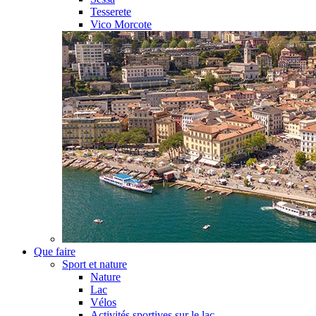
Tesserete
Vico Morcote
Que faire
Sport et nature
Nature
Lac
Vélos
Activités sportives sur le lac