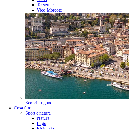
Tesserete
Vico Morcote
Scopri
Lugano
Cosa fare
Sport e natura
Natura
Lago
Bicicletta