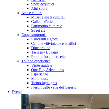
Sport acquatici
Altri sport
Arte e cultura
Musei e spazi culturali
Gallerie d'arte
Patrimonio culturale
Street art
Enogastronomia
Ristoranti e grotti
Cantine vitivinicole e birrifici
Dine around
Taste my Lugano
Prodotti locali e ricette
Tour ed esperienze
Visite guidate
One Day Adventures
Esperienze
Moto tours
Ticino highlights
I tesori delle vette del Ceresio
Eventi