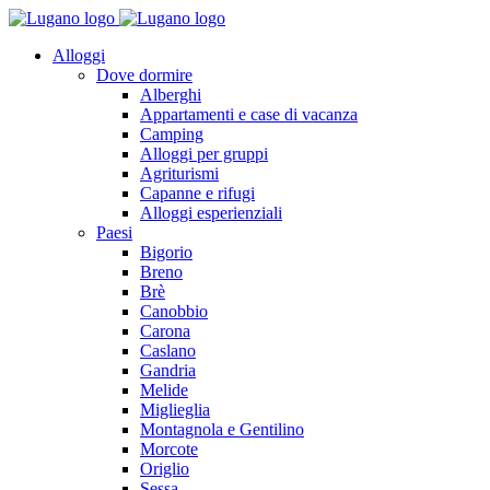
Alloggi
Dove dormire
Alberghi
Appartamenti e case di vacanza
Camping
Alloggi per gruppi
Agriturismi
Capanne e rifugi
Alloggi esperienziali
Paesi
Bigorio
Breno
Brè
Canobbio
Carona
Caslano
Gandria
Melide
Miglieglia
Montagnola e Gentilino
Morcote
Origlio
Sessa