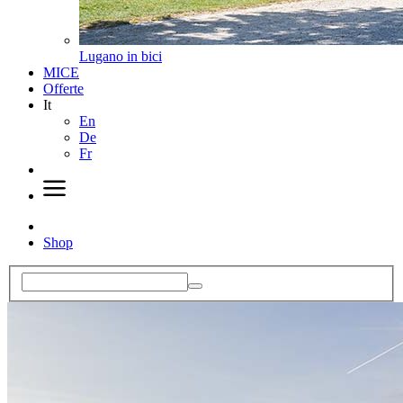
Lugano in bici
MICE
Offerte
It
En
De
Fr
Shop