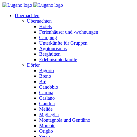
Übernachten
Übernachten
Hotels
Ferienhäuser und -wohnungen
Camping
Unterkünfte für Gruppen
Agritourismus
Berghütten
Erlebnisunterkünfte
Dörfer
Bigorio
Breno
Brè
Canobbio
Carona
Caslano
Gandria
Melide
Miglieglia
Montagnola und Gentilino
Morcote
Origlio
Sessa