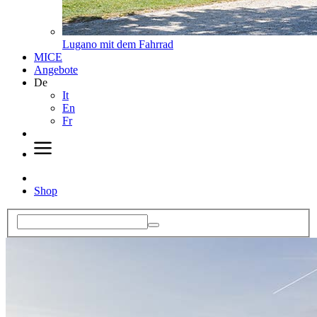
Lugano mit dem Fahrrad
MICE
Angebote
De
It
En
Fr
Shop