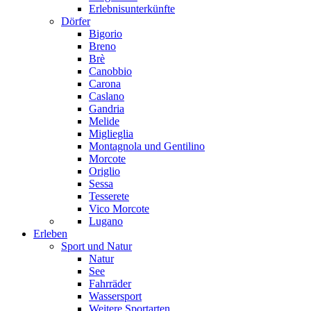
Erlebnisunterkünfte
Dörfer
Bigorio
Breno
Brè
Canobbio
Carona
Caslano
Gandria
Melide
Miglieglia
Montagnola und Gentilino
Morcote
Origlio
Sessa
Tesserete
Vico Morcote
Lugano
Erleben
Sport und Natur
Natur
See
Fahrräder
Wassersport
Weitere Sportarten