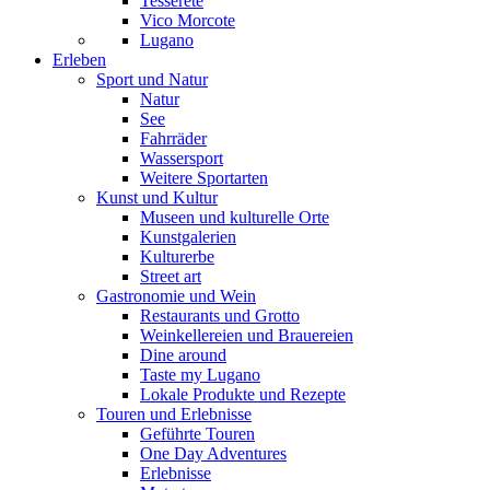
Tesserete
Vico Morcote
Lugano
Erleben
Sport und Natur
Natur
See
Fahrräder
Wassersport
Weitere Sportarten
Kunst und Kultur
Museen und kulturelle Orte
Kunstgalerien
Kulturerbe
Street art
Gastronomie und Wein
Restaurants und Grotto
Weinkellereien und Brauereien
Dine around
Taste my Lugano
Lokale Produkte und Rezepte
Touren und Erlebnisse
Geführte Touren
One Day Adventures
Erlebnisse