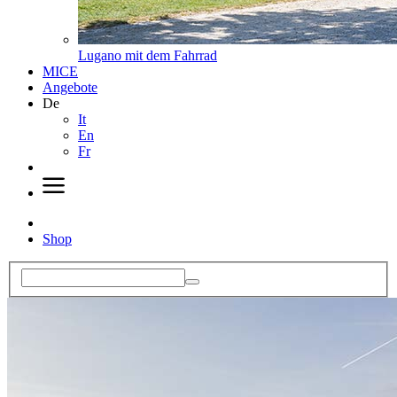
Lugano mit dem Fahrrad
MICE
Angebote
De
It
En
Fr
Shop