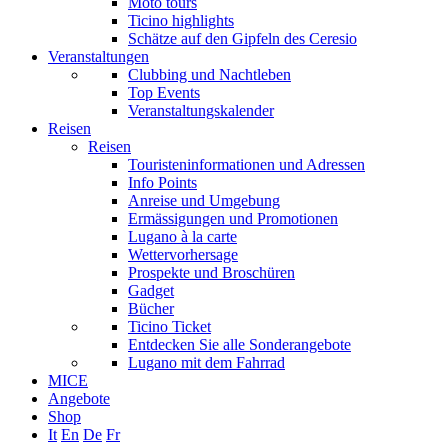
Moto tours
Ticino highlights
Schätze auf den Gipfeln des Ceresio
Veranstaltungen
Clubbing und Nachtleben
Top Events
Veranstaltungskalender
Reisen
Reisen
Touristeninformationen und Adressen
Info Points
Anreise und Umgebung
Ermässigungen und Promotionen
Lugano à la carte
Wettervorhersage
Prospekte und Broschüren
Gadget
Bücher
Ticino Ticket
Entdecken Sie alle Sonderangebote
Lugano mit dem Fahrrad
MICE
Angebote
Shop
It
En
De
Fr