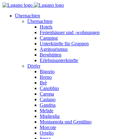
Übernachten
Übernachten
Hotels
Ferienhäuser und -wohnungen
Camping
Unterkünfte für Gruppen
Agritourismus
Berghütten
Erlebnisunterkünfte
Dörfer
Bigorio
Breno
Brè
Canobbio
Carona
Caslano
Gandria
Melide
Miglieglia
Montagnola und Gentilino
Morcote
Origlio
Sessa