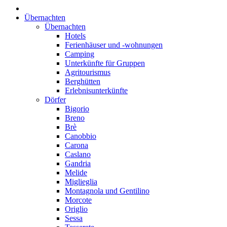
Übernachten
Übernachten
Hotels
Ferienhäuser und -wohnungen
Camping
Unterkünfte für Gruppen
Agritourismus
Berghütten
Erlebnisunterkünfte
Dörfer
Bigorio
Breno
Brè
Canobbio
Carona
Caslano
Gandria
Melide
Miglieglia
Montagnola und Gentilino
Morcote
Origlio
Sessa